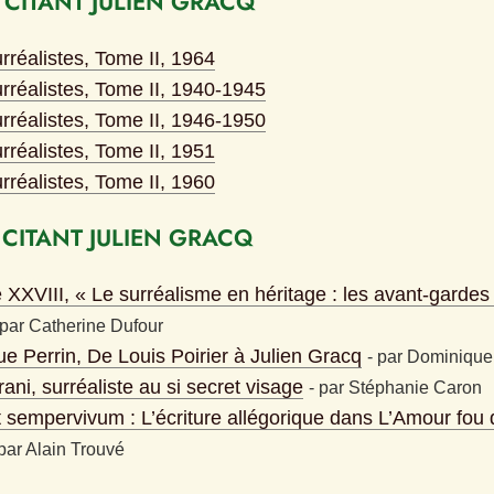
 CITANT JULIEN GRACQ
rréalistes, Tome II, 1964
urréalistes, Tome II, 1940-1945
urréalistes, Tome II, 1946-1950
rréalistes, Tome II, 1951
rréalistes, Tome II, 1960
 CITANT JULIEN GRACQ
 XXVIII, « Le surréalisme en héritage : les avant-gardes 
par
Catherine Dufour
e Perrin, De Louis Poirier à Julien Gracq
- 
par
Dominique
ani, surréaliste au si secret visage
- 
par
Stéphanie Caron
et sempervivum : L’écriture allégorique dans L’Amour fou 
par
Alain Trouvé