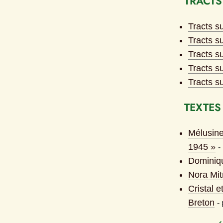
TRACTS
Tracts su
Tracts s
Tracts s
Tracts su
Tracts su
TEXTES
Mélusine
1945 »
- 
Dominiqu
Nora Mitr
Cristal 
Breton
- 