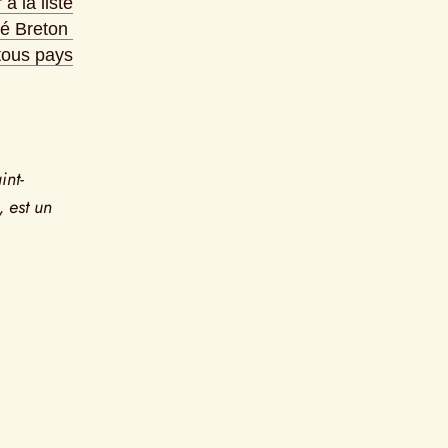
à la liste
ré Breton
 tous pays
int-
 est un 