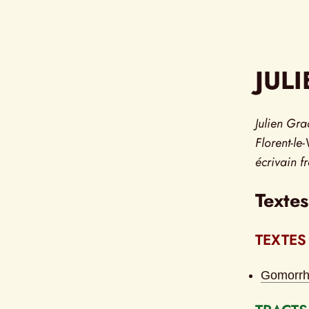
JUL
Julien Gra
Florent-le
écrivain f
Textes
TEXTES
Gomorr