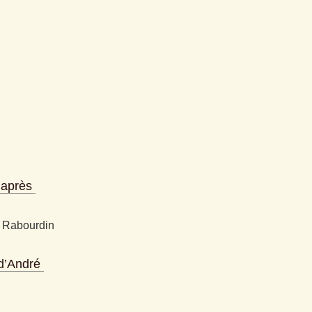
après 
 Rabourdin
d’André 