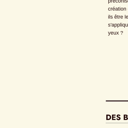
préconis
création 
ils être 
s'appliqu
yeux ?
DES B