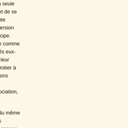
 seule 
t de se 
te 
ersion 
ipe. 
ce comme 
és eux-
leur 
rober à 
ons 
iation, 
 du même 
 