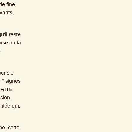
e fine, 
vants, 
il reste 
ise ou la 
 
risie 
 “ signes 
ERITE 
sion 
itée qui, 
e, cette 