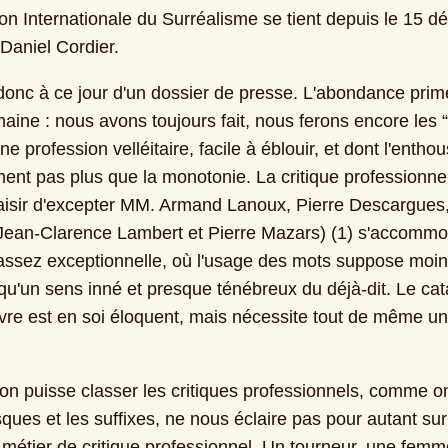
ion Internationale du Surréalisme se tient depuis le 15 d
 Daniel Cordier.
 donc à ce jour d'un dossier de presse. L'abondance prime
aine : nous avons toujours fait, nous ferons encore les “
une profession velléitaire, facile à éblouir, et dont l'entho
ent pas plus que la monotonie. La critique professionnell
laisir d'excepter MM. Armand Lanoux, Pierre Descargues, 
 Jean-Clarence Lambert et Pierre Mazars) (1) s'accommo
assez exceptionnelle, où l'usage des mots suppose moin
u'un sens inné et presque ténébreux du déjà-dit. Le cat
ivre est en soi éloquent, mais nécessite tout de même un 
.
'on puisse classer les critiques professionnels, comme on
ques et les suffixes, ne nous éclaire pas pour autant sur 
étier de critique professionnel. Un tourneur, une femm