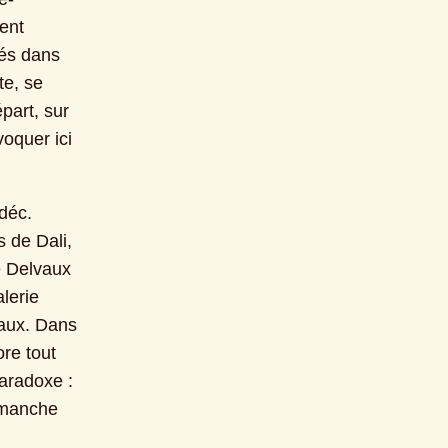
ent 
és dans 
e, se 
part, sur 
oquer ici 
éc. 
 de Dali, 
e Delvaux 
lerie 
aux. Dans 
re tout 
radoxe : 
imanche 