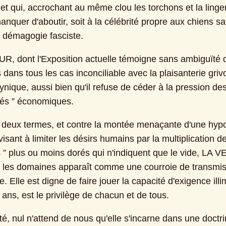
, et qui, accrochant au même clou les torchons et la lingeri
nquer d'aboutir, soit à la célébrité propre aux chiens sa
e démagogie fasciste.
R, dont l'Exposition actuelle témoigne sans ambiguïté qu'
dans tous les cas inconciliable avec la plaisanterie grivo
ynique, aussi bien qu'il refuse de céder à la pression des
tés ” économiques.
 deux termes, et contre la montée menaçante d'une hypoc
isant à limiter les désirs humains par la multiplication de
s ” plus ou moins dorés qui n'indiquent que le vide, LA V
 les domaines apparaît comme une courroie de transmis
. Elle est digne de faire jouer la capacité d'exigence illim
 ans, est le privilège de chacun et de tous.
té, nul n'attend de nous qu'elle s'incarne dans une doctrin