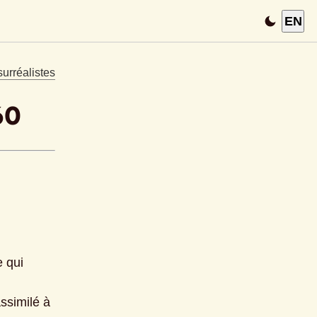
EN
urréalistes
60
 qui 
ssimilé à 