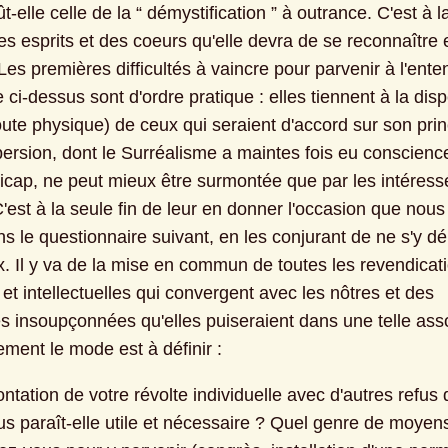
ût-elle celle de la “ démystification ” à outrance. C'est à la
s esprits et des coeurs qu'elle devra de se reconnaître e
Les premières difficultés à vaincre pour parvenir à l'enten
ci-dessus sont d'ordre pratique : elles tiennent à la disp
oute physique) de ceux qui seraient d'accord sur son princ
persion, dont le Surréalisme a maintes fois eu conscien
icap, ne peut mieux être surmontée que par les intéress
est à la seule fin de leur en donner l'occasion que nous 
s le questionnaire suivant, en les conjurant de ne s'y dé
x. Il y va de la mise en commun de toutes les revendicati
 et intellectuelles qui convergent avec les nôtres et des 
s insoupçonnées qu'elles puiseraient dans une telle assoc
ement le mode est à définir :
ontation de votre révolte individuelle avec d'autres refus
us paraît-elle utile et nécessaire ? Quel genre de moyens