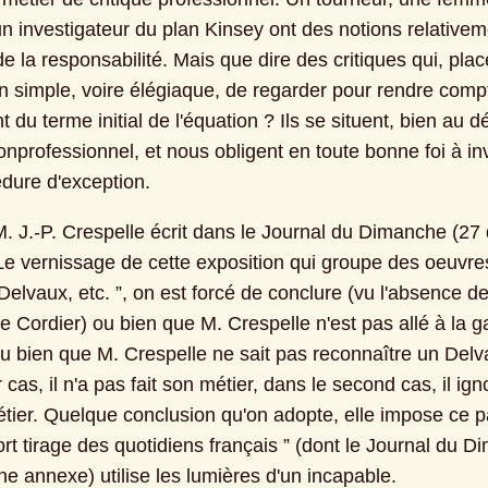
un investigateur du plan Kinsey ont des notions relativem
e la responsabilité. Mais que dire des critiques qui, plac
on simple, voire élégiaque, de regarder pour rendre compt
 du terme initial de l'équation ? Ils se situent, bien au dé
nprofessionnel, et nous obligent en toute bonne foi à inv
dure d'exception.
. J.-P. Crespelle écrit dans le Journal du Dimanche (27 d
 Le vernissage de cette exposition qui groupe des oeuvres
Delvaux, etc. ”, on est forcé de conclure (vu l'absence d
ie Cordier) ou bien que M. Crespelle n'est pas allé à la ga
ou bien que M. Crespelle ne sait pas reconnaître un Delv
 cas, il n'a pas fait son métier, dans le second cas, il igno
tier. Quelque conclusion qu'on adopte, elle impose ce pa
fort tirage des quotidiens français ” (dont le Journal du D
ne annexe) utilise les lumières d'un incapable.