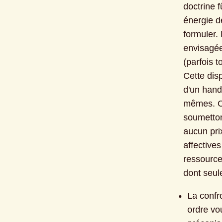
doctrine f
énergie de
formuler. 
envisagée 
(parfois t
Cette dis
d'un hand
mêmes. C'
soumetton
aucun pri
affectives
ressource
dont seul
La confr
ordre vo