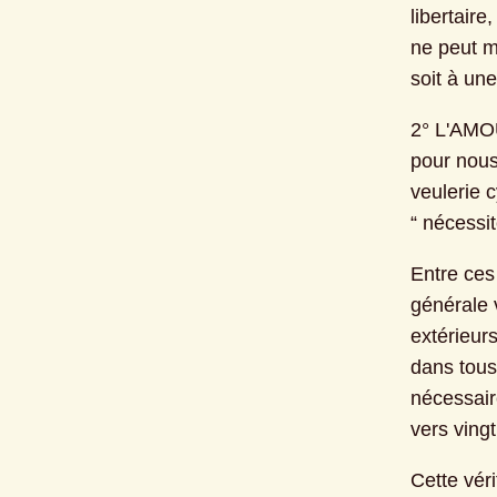
libertaire
ne peut ma
soit à un
2° L'AMOU
pour nous 
veulerie c
“ nécessi
Entre ces
générale v
extérieur
dans tous
nécessaire
vers vingt
Cette véri