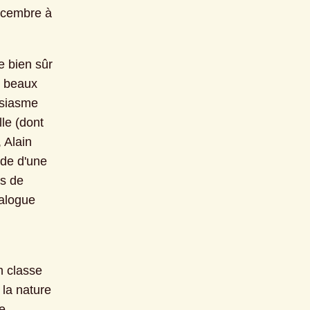
écembre à 
 bien sûr 
 beaux 
usiasme 
e (dont 
Alain 
de d'une 
s de 
alogue 
 classe 
la nature 
e-