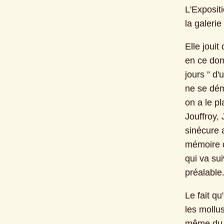
L'Exposit
la galerie
Elle jouit
en ce dom
jours ” d'
ne se dém
on a le p
Jouffroy,
sinécure 
mémoire q
qui va su
préalable
Le fait qu
les mollus
même du m