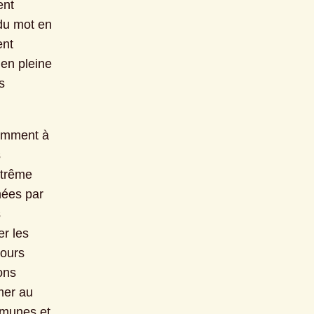
nt 
du mot en 
nt 
en pleine 
 
amment à 
 
trême 
ées par 
 
r les 
ours 
ns 
er au 
munes et 