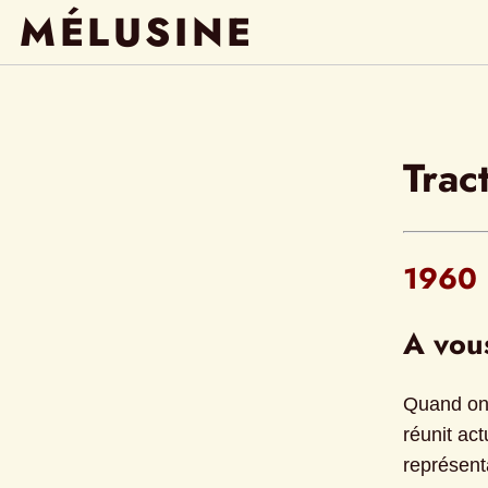
MÉLUSINE
Trac
1960
A vou
Quand on 
réunit ac
représenta