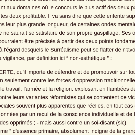
nt aux domaines où le concours le plus actif des deux par
tes deux profitable. Il va sans dire que cette entente sup
ans leur plus grande longueur, de certaines ondes mentale
 ne saurait se satisfaire de son propre gaspillage. Ses ob
pourraient être précisés à partir des deux points fondame
à l'égard desquels le Surréalisme peut se flatter de n'avoi
 vigilance, par définition ici “ non-esthétique ” :
ERTE, qu'il importe de défendre et de promouvoir sur tou
n seulement contre les forces d'oppression traditionnelle
t le travail, l'armée et la religion, explosant en flambées d
ontre leurs variantes réformistes qui se contentent de vict
sociales souvent plus apparentes que réelles, en tout cas
ionnées par un recul de la conscience individuelle et de l
 des opprimés ; - mais aussi contre un soi-disant (sic) 
sme ” d'essence primaire, absolument indigne de la grand