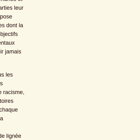
ties leur 
pose 
s dont la 
jectifs 
ntaux 
r jamais 
s les 
s 
e racisme, 
oires 
 chaque 
a 
e lignée 