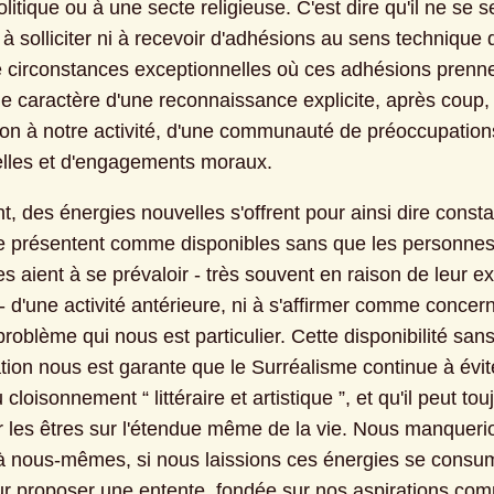
olitique ou à une secte religieuse. C'est dire qu'il ne se se
i à solliciter ni à recevoir d'adhésions au sens technique 
 circonstances exceptionnelles où ces adhésions prenne
 le caractère d'une reconnaissance explicite, après coup, 
tion à notre activité, d'une communauté de préoccupations
uelles et d'engagements moraux.
, des énergies nouvelles s'offrent pour ainsi dire const
e présentent comme disponibles sans que les personnes
s aient à se prévaloir - très souvent en raison de leur ex
 d'une activité antérieure, ni à s'affirmer comme concern
 problème qui nous est particulier. Cette disponibilité sans
tion nous est garante que le Surréalisme continue à évite
 cloisonnement “ littéraire et artistique ”, et qu'il peut touj
 les êtres sur l'étendue même de la vie. Nous manquerio
 à nous-mêmes, si nous laissions ces énergies se consum
eur proposer une entente, fondée sur nos aspirations com