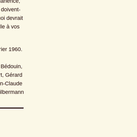
manence, 
 doivent-
i devrait 
le à vos 
rier 1960.
Bédouin, 
, Gérard 
n-Claude 
ilbermann