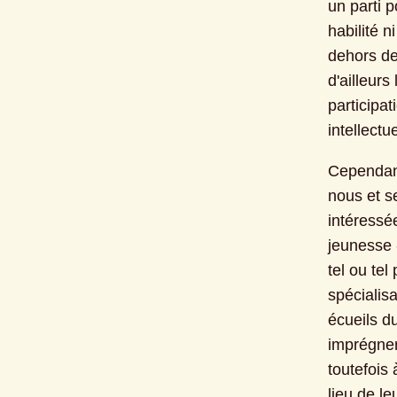
un parti p
habilité n
dehors de
d'ailleurs
participa
intellect
Cependant
nous et s
intéressée
jeunesse -
tel ou tel
spécialisa
écueils du
imprégner
toutefois
lieu de l