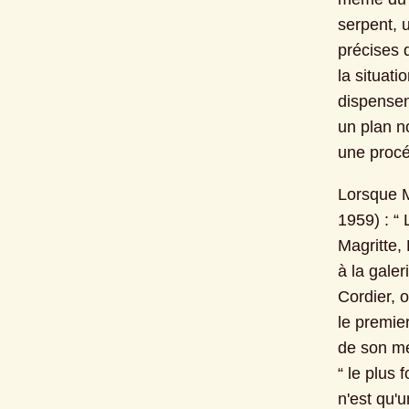
serpent, 
précises d
la situati
dispensent
un plan no
une procé
Lorsque M
1959) : “
Magritte, 
à la galer
Cordier, 
le premier
de son mé
“ le plus 
n'est qu'u