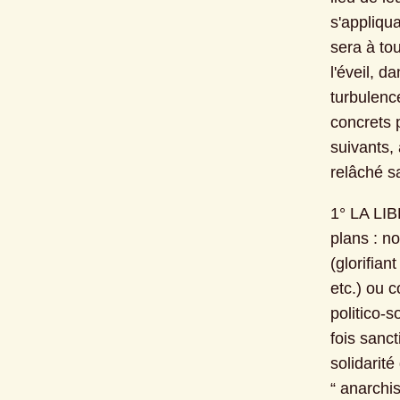
s'appliqua
sera à tou
l'éveil, d
turbulence
concrets 
suivants, 
relâché sa
1° LA LIB
plans : no
(glorifian
etc.) ou c
politico-
fois sanct
solidarité
“ anarchi