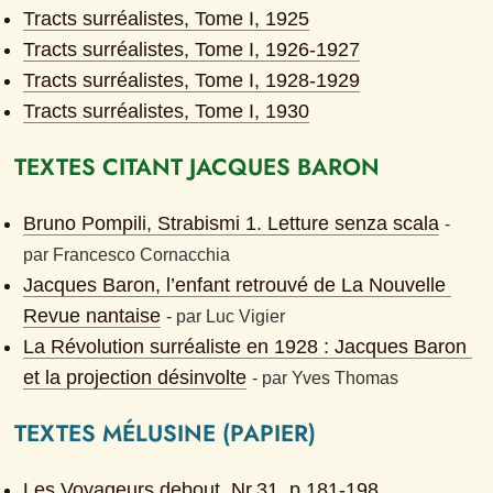
Tracts surréalistes, Tome I, 1925
Tracts surréalistes, Tome I, 1926-1927
Tracts surréalistes, Tome I, 1928-1929
Tracts surréalistes, Tome I, 1930
TEXTES CITANT JACQUES BARON
Bruno Pompili, Strabismi 1. Letture senza scala
- 
par
Francesco Cornacchia
Jacques Baron, l’enfant retrouvé de La Nouvelle 
Revue nantaise
- 
par
Luc Vigier
La Révolution surréaliste en 1928 : Jacques Baron 
et la projection désinvolte
- 
par
Yves Thomas
TEXTES MÉLUSINE (PAPIER)
Les Voyageurs debout
, Nr.
31
, p.
181-198