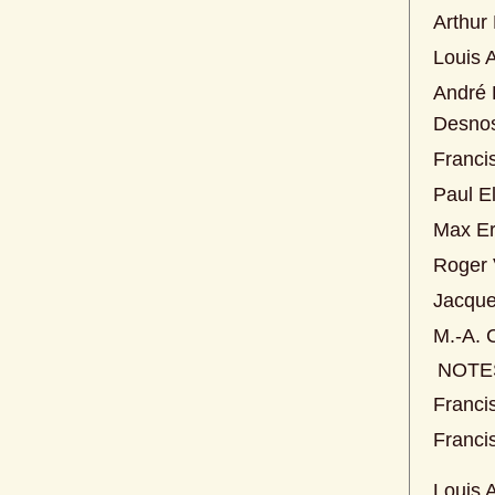
Arthur
Louis 
André 
Desnos
Franci
Paul E
Max Er
Roger 
Jacque
M.-A. 
 NOTE
Franci
Franci
Louis 