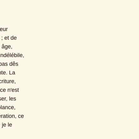
eur 
 et de 
âge, 
ndélébile, 
pas dês 
te. La 
iture, 
e n'est 
r, les 
lance, 
ation, ce 
je le 