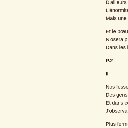
D'ailleur
L'énormit
Mais une 
Et le bœu
N'osera p
Dans les 
P.2
II
Nos fesse
Des gens 
Et dans c
J'observai
Plus ferm