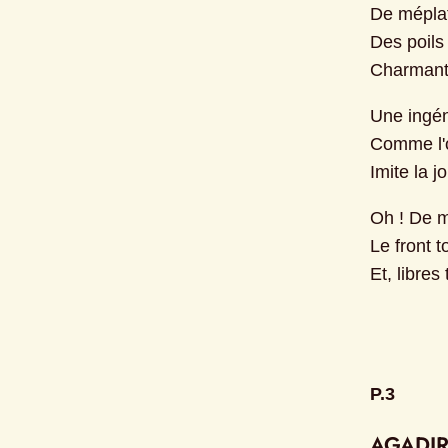
De méplat
Des poils 
Charmante 
Une ingén
Comme l'o
Imite la j
Oh ! De m
Le front t
Et, libre
P.3
AGADI