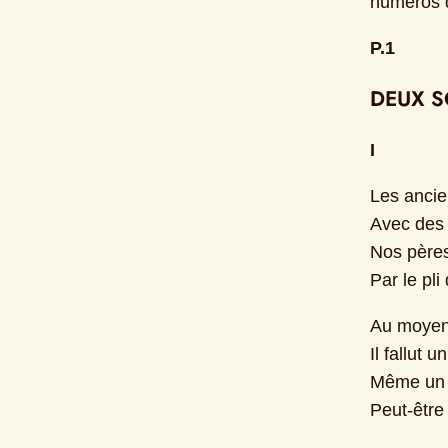
numéros d
P.1
DEUX S
I
Les ancie
Avec des 
Nos pères
Par le pli
Au moyen-
Il fallut 
Même un K
Peut-être