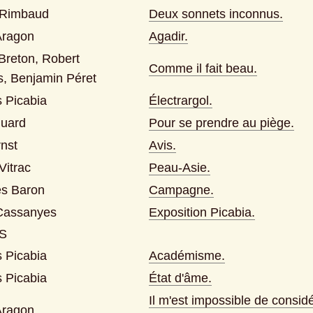
 Rimbaud
Deux sonnets inconnus.
Aragon
Agadir.
Breton, Robert 
Comme il fait beau.
, Benjamin Péret
s Picabia
Électrargol.
luard
Pour se prendre au piège.
nst
Avis.
Vitrac
Peau-Asie.
s Baron
Campagne.
Cassanyes
Exposition Picabia.
S
s Picabia
Académisme.
s Picabia
État d'âme.
Il m'est impossible de considér
Aragon