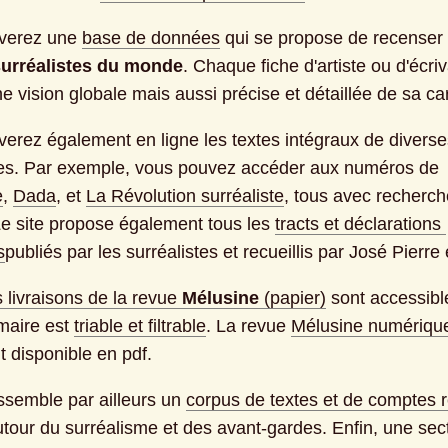
verez une
base de données
qui se propose de recenser
surréalistes du monde
. Chaque fiche d'artiste ou d'écriv
 vision globale mais aussi précise et détaillée de sa car
verez également en ligne les textes intégraux de diverse
tes. Par exemple, vous pouvez accéder aux numéros de
e
,
Dada
, et
La Révolution surréaliste
, tous avec recherche
 Le site propose également tous les
tracts et déclarations 
s
publiés par les surréalistes et recueillis par José Pierre
 livraisons de la revue
Mélusine
 (papier)
sont accessible
maire est
triable et filtrable
. La revue
Mélusine numériqu
 disponible en pdf.
assemble par ailleurs un
corpus de textes et de comptes 
utour du surréalisme et des avant-gardes. Enfin, une sect