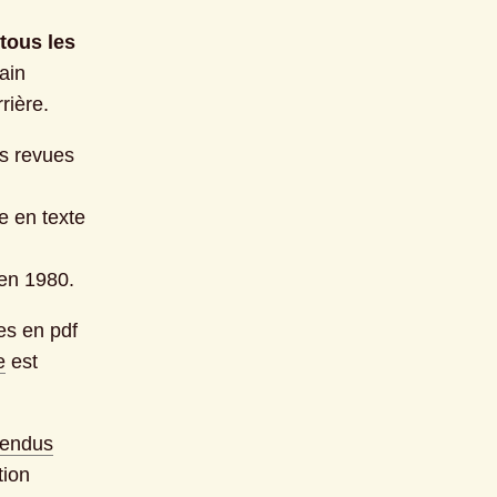
tous les 
ain 
rière.
s revues 
 en texte 
 en 1980.
s en pdf 
e
est 
rendus
ion 