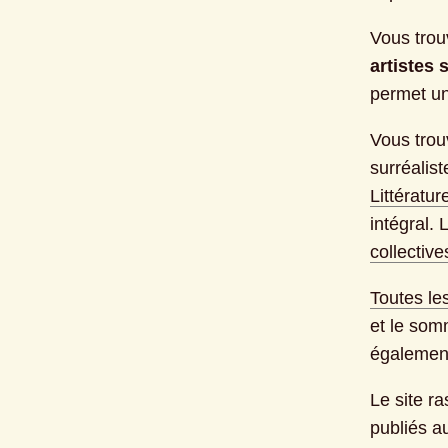
Vous trou
artistes 
permet une
Vous trou
surréalis
Littératur
intégral.
collective
Toutes les
et le som
également
Le site r
publiés a