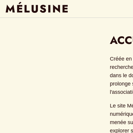
MÉLUSINE
ACC
Créée en 
recherche 
dans le do
prolonge s
l'associa
Le site M
numérique
menée sur
explorer 