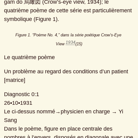
gam do 烏瞰図 (Crow’s-eye view, 1934); le 
quatrième poème de cette série est particulièrement 
symbolique (Figure 1).
Figure 1. “Poème No. 4,” dans la série poétique Crow’s-Eye 
1934
View 
(15)
Le quatrième poème
Un problème au regard des conditions d’un patient

[matrice]
Diagnostic 0:1

26•10•1931

Le ci-dessus nommé→physicien en charge → Yi 
Sang

Dans le poème, figure en place centrale des 
nombres à l’envers, disposés en diagonale avec une 