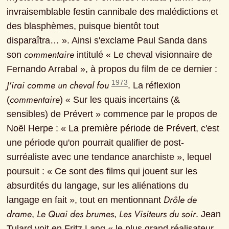
invraisemblable festin cannibale des malédictions et 
des blasphèmes, puisque bientôt tout 
disparaîtra… ». Ainsi s'exclame Paul Sanda dans 
commentaire
son 
 intitulé « Le cheval visionnaire de 
Fernando Arrabal », à propos du film de ce dernier : 
1973
J'irai comme un cheval fou
. La réflexion 
commentaire
(
) « Sur les quais incertains (& 
sensibles) de Prévert » commence par le propos de 
Noël Herpe : « La première période de Prévert, c'est 
une période qu'on pourrait qualifier de post-
surréaliste avec une tendance anarchiste », lequel 
poursuit : « Ce sont des films qui jouent sur les 
absurdités du langage, sur les aliénations du 
Drôle de 
langage en fait », tout en mentionnant 
drame
Le Quai des brumes
Les Visiteurs du soir
, 
, 
. Jean 
Tulard voit en Fritz Lang « le plus grand réalisateur 