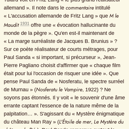
commentaire
allemand ». Il note dans le 
 intitulé 
M le 
« L'accusation allemande de Fritz Lang » que 
1931
Maudit
 offre une « évocation hallucinante du 
monde de la pègre ». Qu'en est-il maintenant de 
« La marge surréaliste de Jacques B. Brunius » ? 
Sur ce poète réalisateur de courts métrages, pour 
Paul Sanda « si important, si précurseur », Jean-
Pierre Pagliano choisit d'affirmer que « chaque film 
était pour lui l'occasion de risquer une idée ». Que 
pense Paul Sanda de « Nosferatu, le spectre surréel 
Nosferatu le Vampire
de Murnau » (
, 1922) ? Ne 
soyons pas étonnés. Il y voit « le souvenir d'une âme 
errante captant l'essence de la nature même de la 
palpitation… ». S'agissant du « Mystère énigmatique 
L'Étoile de mer
Le Mystère du 
du château Man Ray » (
, 