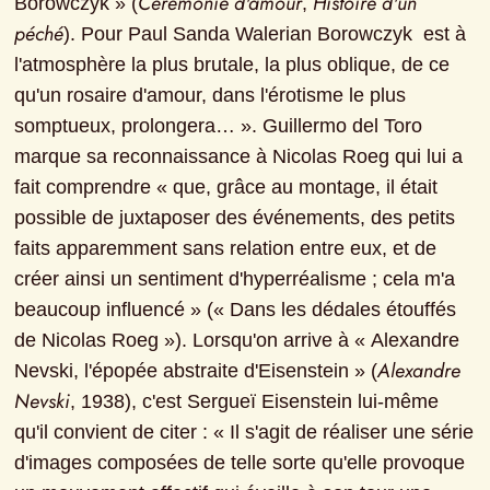
Cérémonie d'amour
Histoire d'un 
Borowczyk » (
, 
péché
). Pour Paul Sanda Walerian Borowczyk  est à 
l'atmosphère la plus brutale, la plus oblique, de ce 
qu'un rosaire d'amour, dans l'érotisme le plus 
somptueux, prolongera… ». Guillermo del Toro 
marque sa reconnaissance à Nicolas Roeg qui lui a 
fait comprendre « que, grâce au montage, il était 
possible de juxtaposer des événements, des petits 
faits apparemment sans relation entre eux, et de 
créer ainsi un sentiment d'hyperréalisme ; cela m'a 
beaucoup influencé » (« Dans les dédales étouffés 
de Nicolas Roeg »). Lorsqu'on arrive à « Alexandre 
Alexandre 
Nevski, l'épopée abstraite d'Eisenstein » (
Nevski
, 1938), c'est Sergueï Eisenstein lui-même 
qu'il convient de citer : « Il s'agit de réaliser une série 
d'images composées de telle sorte qu'elle provoque 