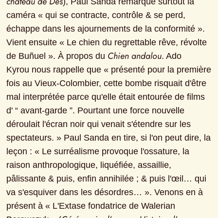
château de Dés
), Paul Sanda remarque surtout la 
caméra « qui se contracte, contrôle & se perd, 
échappe dans les ajournements de la conformité ». 
Vient ensuite « Le chien du regrettable rêve, révolte 
Chien andalou
de Buñuel ». À propos du 
. Ado 
Kyrou nous rappelle que « présenté pour la première 
fois au Vieux-Colombier, cette bombe risquait d'être 
mal interprétée parce qu'elle était entourée de films 
d' “ avant-garde ”. Pourtant une force nouvelle 
déroulait l'écran noir qui venait s'étendre sur les 
spectateurs. » Paul Sanda en tire, si l'on peut dire, la 
leçon : « Le surréalisme provoque l'ossature, la 
raison anthropologique, liquéfiée, assaillie, 
pâlissante & puis, enfin annihilée ; & puis l'œil… qui 
va s'esquiver dans les désordres… ». Venons en à 
présent à « L'Extase fondatrice de Walerian 