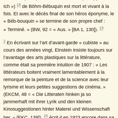
18
Ich ») 
 de Böhm-Bébuquin est mort et vivant à la 
fois. Et avec le décès final de son héros éponyme, le 
« Béb-bouquin » se termine de son propre chef : 
19
« Terminé. » (BW, 92 = « Aus. » [BA 1, 130]). 
2
 En écrivant sur l’art d’avant-garde « cubiste » au 
cours des années vingt, Einstein insiste toujours sur 
l’avantage des arts plastiques sur la littérature, 
comme était sa première intuition de 1907 : « Les 
littérateurs boitent vraiment lamentablement à la 
remorque de la peinture et de la science avec leur 
lyrisme et leurs petites suggestions de cinéma. » 
(EKCM, 48 = « Die Litteraten hinken ja so 
jammerhaft mit ihrer Lyrik und den kleinen 
Kinosuggestionen hinter Malerei und Wissenschaft 
20
her. » [EKC, 139]), 
 écrit-il en 1923 encore dans sa 