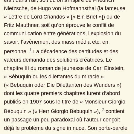
était dans l’air, soit qu’on s’inspire de Friedrich 
Nietzsche, de Hugo von Hofmannsthal (la fameuse 
« Lettre de Lord Chandos » [« Ein Brief »]) ou de 
Fritz Mauthner, soit qu’on éprouve le conflit de 
communi-cation entre générations, l’explosion du 
savoir, l’avènement des mass média etc. en 
1
personne. 
 La décadence des certitudes et des 
valeurs demanda des solutions créatrices. Le 
chapitre III du roman de jeunesse de Carl Einstein, 
« Bébuquin ou les dilettantes du miracle » 
(« Bebuquin oder Die Dilettanten des Wunders ») 
dont les quatre premiers chapitres furent d’abord 
publiés en 1907 sous le titre de « Monsieur Giorgio 
2
Bébuquin » (« Herr Giorgio Bebuquin »), 
 contient 
un passage un peu paradoxal où l’auteur conçoit 
déjà le problème du signe in nuce. Son porte-parole 