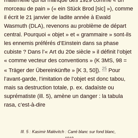
maternelle qui lui manque dès 1929 comme « un 
morceau de pain » (« ein Stück Brod [sic] »), comme 
il écrit le 21 janvier de ladite année à Ewald 
Wasmuth (DLA), revenons au problème de départ 
central. Pourquoi « objet » et « grammaire » sont-ils 
les ennemis préférés d’Einstein dans sa phase 
cubiste ? Dans l’« Art du 20e siècle » il définit l’objet 
« comme vecteur des conventions » (K 3MS, 98 = 
25
« Träger der Übereinkünfte » [K 3, 50]). 
 Pour 
l’avant-garde, l’imitation de l’objet est donc tabou, 
mais sa destruction totale, p. ex. dadaïste ou 
suprématiste (ill. 5), amène un danger : la tabula 
rasa, c’est-à-dire
Ill. 5 : Kasimir Malévitch : Carré blanc sur fond blanc, 