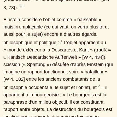
26
3, 73]). 
Einstein considère l’objet comme « haïssable », 
mais irremplaçable (ce qui vaut, on verra plus tard, 
aussi pour le sujet) encore à d’autres égards, 
1
philosophique et politique : 
 L’objet appartient au 
« monde extérieur à la Descartes et Kant » (tradK = 
« Kantisch Descartische Außenwelt » [W 4, 434]), 
scission (« Spaltung ») désuète d’après Einstein (qui 
imagine un rapport fonctionnel, voire « batailleur » 
[W 4, 182] entre les anciens combattants de la 
2
philosophie occidentale, le sujet et l’objet), et 
 ‒ il 
appartient à la bourgeoisie : « Le bourgeois est la 
paraphrase d’un milieu objectif, il est constituant, 
rapport entre objets. La destruction du bourgeois est 
justifiée pour sauver le dynamisme [historique, 