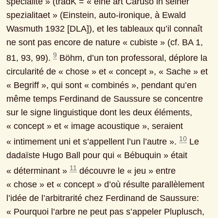
spécialité » (tradK = « eine art Caruso in seiner 
spezialitaet » (Einstein, auto-ironique, à Ewald 
Wasmuth 1932 [DLA]), et les tableaux qu’il connaît 
ne sont pas encore de nature « cubiste » (cf. BA 1, 
9
81, 93, 99). 
 Böhm, d’un ton professoral, déplore la 
circularité de « chose » et « concept », « Sache » et 
« Begriff », qui sont « combinés », pendant qu’en 
même temps Ferdinand de Saussure se concentre 
sur le signe linguistique dont les deux éléments, 
« concept » et « image acoustique », seraient 
10
« intimement uni et s’appellent l’un l’autre ». 
 Le 
dadaïste Hugo Ball pour qui « Bébuquin » était 
11
« déterminant » 
 découvre le « jeu » entre 
« chose » et « concept » d’où résulte parallèlement 
l’idée de l’arbitrarité chez Ferdinand de Saussure: 
« Pourquoi l’arbre ne peut pas s’appeler Pluplusch, 