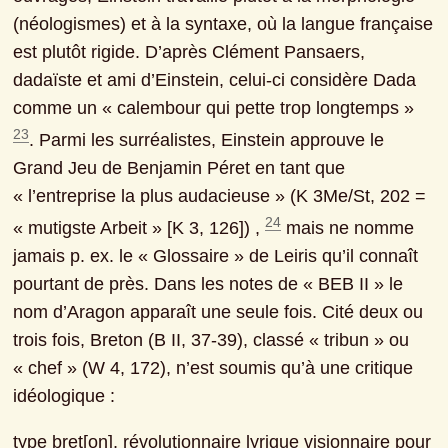
(néologismes) et à la syntaxe, où la langue française 
est plutôt rigide. D’après Clément Pansaers, 
dadaïste et ami d’Einstein, celui-ci considère Dada 
comme un « calembour qui pette trop longtemps » 
23
. Parmi les surréalistes, Einstein approuve le 
Grand Jeu de Benjamin Péret en tant que 
« l’entreprise la plus audacieuse » (K 3Me/St, 202 = 
24
« mutigste Arbeit » [K 3, 126]) , 
 mais ne nomme 
jamais p. ex. le « Glossaire » de Leiris qu’il connaît 
pourtant de près. Dans les notes de « BEB II » le 
nom d’Aragon apparaît une seule fois. Cité deux ou 
trois fois, Breton (B II, 37-39), classé « tribun » ou 
« chef » (W 4, 172), n’est soumis qu’à une critique 
idéologique :
type bret[on], révolutionnaire lyrique visionnaire pour 