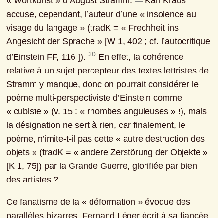
« Wortkunst » d’August Stramm. 
 Karl Kraus 
accuse, cependant, l’auteur d’une « insolence au 
visage du langage » (tradK = « Frechheit ins 
Angesicht der Sprache » [W 1, 402 ; cf. l’autocritique 
30
d’Einstein FF, 116 ]). 
 En effet, la cohérence 
relative à un sujet percepteur des textes lettristes de 
Stramm y manque, donc on pourrait considérer le 
poème multi-perspectiviste d’Einstein comme 
« cubiste » (v. 15 : « rhombes anguleuses » !), mais 
la désignation ne sert à rien, car finalement, le 
poème, n’imite-t-il pas cette « autre destruction des 
objets » (tradK = « andere Zerstörung der Objekte » 
[K 1, 75]) par la Grande Guerre, glorifiée par bien 
des artistes ?
Ce fanatisme de la « déformation » évoque des 
parallèles bizarres. Fernand Léger écrit à sa fiancée 