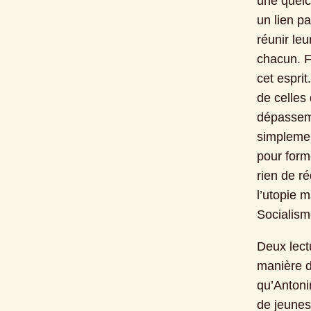
une quelco
un lien pa
réunir le
chacun. Fr
cet espri
de celles
dépasseme
simplement
pour forme
rien de r
l’utopie 
Socialism
Deux lectu
manière d
qu’Antoni
de jeunes