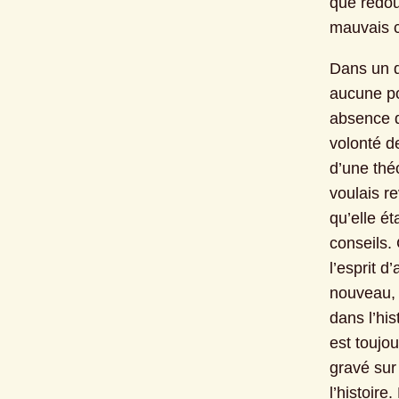
que redout
mauvais c
Dans un d
aucune po
absence d’
volonté d
d’une théo
voulais re
qu’elle ét
conseils. 
l’esprit 
nouveau, 
dans l’his
est toujou
gravé sur
l’histoir