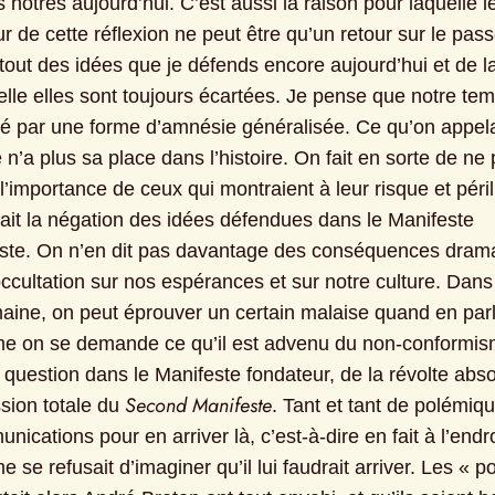
 nôtres aujourd’hui. C’est aussi la raison pour laquelle le f
 de cette réflexion ne peut être qu’un retour sur le pass
 tout des idées que je défends encore aujourd’hui et de l
elle elles sont toujours écartées. Je pense que notre tem
sé par une forme d’amnésie généralisée. Ce qu’on appelai
 n’a plus sa place dans l’histoire. On fait en sorte de ne p
l’importance de ceux qui montraient à leur risque et péril
ait la négation des idées défendues dans le Manifeste 
e. On n’en dit pas davantage des conséquences drama
ccultation sur nos espérances et sur notre culture. Dans 
aine, on peut éprouver un certain malaise quand en parl
me on se demande ce qu’il est advenu du non-conformis
t question dans le Manifeste fondateur, de la révolte abso
Second Manifeste
sion totale du 
. Tant et tant de polémiqu
ications pour en arriver là, c’est-à-dire en fait à l’endroi
e se refusait d’imaginer qu’il lui faudrait arriver. Les « po