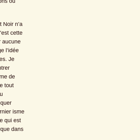
ons ou 
Noir n’a 
st cette 
r aucune 
 l’idée 
s. Je 
trer 
sme de 
 tout 
u 
quer 
rnier isme 
 qui est 
rque dans 