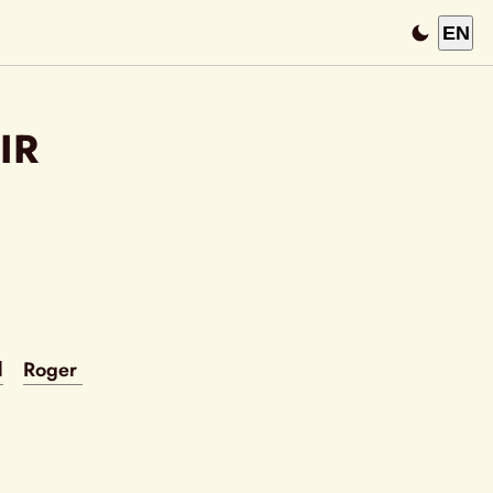
EN
IR
l
Roger 