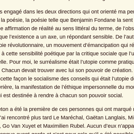
s engagé dans les deux directions qui ont orienté ma pe
 la poésie, la poésie telle que Benjamin Fondane la sent 
e affirmation de réalité au sens littéral du terme, de l’obs
que l’existence a un axe, un répondant sensible. De l’autr
topie révolutionnaire, un mouvement d’émancipation qui r
à cette sensibilité poétique par la critique sociale que l’u
lle. Pour moi, le surréalisme était l’utopie comme pratiqu
. Chacun devait trouver avec lui son pouvoir de création. Et
 cette façon le socialisme des conseils qui était l’utopie de
vrière, la manifestation de l’éthique impersonnelle du m
ui est destinée à rendre à chacun son pouvoir social.
ton a été la première de ces personnes qui ont marqué 
’ai rencontré plus tard Le Maréchal, Gaëtan Langlais, Mi
 Go Van Xuyet et Maximilien Rubel. Aucun d’eux n’appart