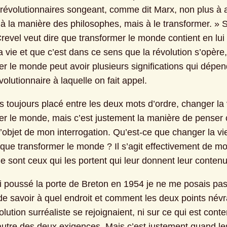
 révolutionnaires songeant, comme dit Marx, non plus à a
 la manière des philosophes, mais à le transformer. » Si 
Crevel veut dire que transformer le monde contient en lui l
 vie et que c’est dans ce sens que la révolution s’opère, 
r le monde peut avoir plusieurs significations qui dépend
volutionnaire à laquelle on fait appel.
 toujours placé entre les deux mots d’ordre, changer la v
er le monde, mais c’est justement la manière de penser c
l’objet de mon interrogation. Qu’est-ce que changer la vie
que transformer le monde ? Il s’agit effectivement de mot
e sont ceux qui les portent qui leur donnent leur contenu
i poussé la porte de Breton en 1954 je ne me posais pas 
de savoir à quel endroit et comment les deux points névr
lution surréaliste se rejoignaient, ni sur ce qui est cont
l’autre des deux exigences. Mais c’est justement quand le