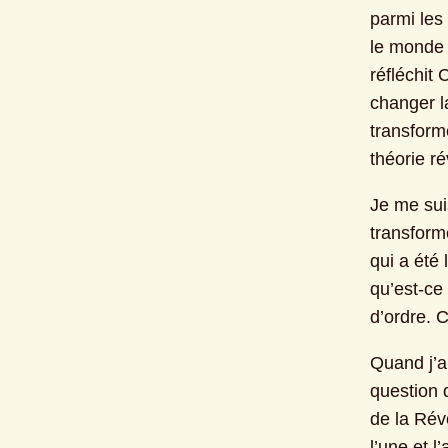
parmi les
le monde à
réfléchit 
changer la
transforme
théorie ré
Je me suis
transform
qui a été 
qu’est-ce 
d’ordre. C
Quand j’a
question 
de la Révo
l’une et 