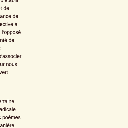
’établir 
t de 
dance de 
ctive à 
 l’opposé 
nté de 
 
’associer 
ur nous 
ert 
rtaine 
dicale 
es poèmes 
anière 