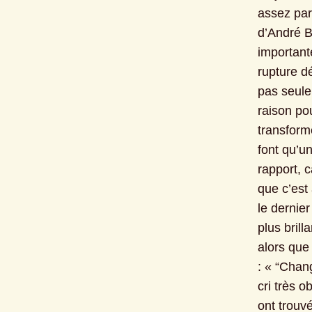
assez par
d’André B
important
rupture dé
pas seulem
raison pou
transform
font qu’un
rapport, 
que c’est 
le dernier
plus brill
alors que 
: « “Chan
cri très o
ont trouv