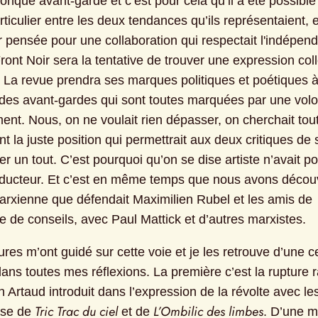
nque avant-garde et c’est pour cela qu’il a été possible d
rticulier entre les deux tendances qu’ils représentaient, e
ur pensée pour une collaboration qui respectait l'indépen
ont Noir sera la tentative de trouver une expression colle
t. La revue prendra ses marques politiques et poétiques à
 des avant-gardes qui sont toutes marquées par une volo
nt. Nous, on ne voulait rien dépasser, on cherchait tout
 la juste position qui permettrait aux deux critiques de s
r un tout. C’est pourquoi qu’on se dise artiste n’avait po
éducteur. Et c’est en même temps que nous avons découv
marxienne que défendait Maximilien Rubel et les amis de 
e de conseils, avec Paul Mattick et d’autres marxistes.
res m’ont guidé sur cette voie et je les retrouve d’une ce
ans toutes mes réflexions. La première c’est la rupture ra
n Artaud introduit dans l’expression de la révolte avec l
Tric Trac du ciel
L’Ombilic des limbes
se de 
 et de 
. D’une m