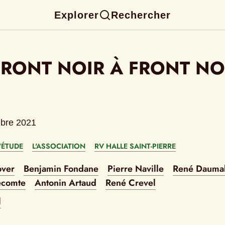
Explorer
Rechercher
FRONT NOIR À FRONT NO
bre 2021
'ÉTUDE
L'ASSOCIATION
RV HALLE SAINT-PIERRE
over
Benjamin Fondane
Pierre Naville
René Dauma
ecomte
Antonin Artaud
René Crevel
l