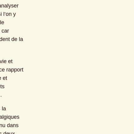
nalyser 
l’on y 
e 
car 
ent de la 
ie et 
e rapport 
 et 
s 
.
la 
algiques 
enu dans 
s deux 