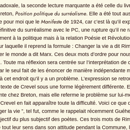
adoxale, la seconde lecture marquante a été celle du livr
Position politique du surréalisme
reton, 
. Elle a été tout aus
Manifeste
e pour moi que le 
 de 1924, car c’est là qu’il exp
finitive du surréalisme avec le PC, une rupture qu’il ne r
ent à la politique mais à la relation Poésie et Révolution
r laquelle il reprend la formule : Changer la vie a dit Ri
er le monde a dit Marx. Ces deux mots d’ordre pour nous
. Toute ma réflexion sera centrée sur l’interprétation de c
car le seul fait de les énoncer de manière indépendante m
à cet endroit qu’il y a un problème. L’expression se retro
 texte de Crevel sous une forme légèrement différente. El
ante chez Breton, mais elle referme le problème sur lui-m
Crevel en fait apparaître toute la difficulté. Voici ce que d
ger la vie ”, tel fut, comme le rappelait récemment Guéhe
bjectif du plus subjectif des poètes. Ces trois mots de Ri
é tout leur sens dans son attitude pendant la Commune, le