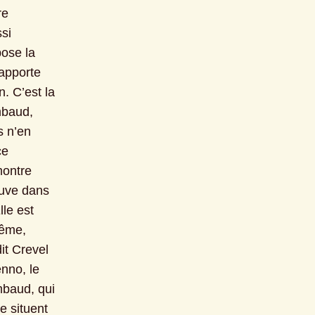
e 
si 
ose la 
apporte 
. C’est la 
mbaud, 
 n’en 
e 
ontre 
uve dans 
le est 
ême, 
it Crevel 
nno, le 
mbaud, qui 
 situent 