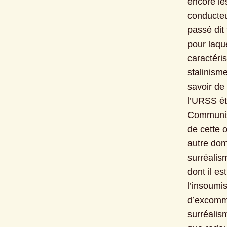
encore les
conducteur
passé dit
pour laqu
caractéri
stalinisme
savoir de 
l’URSS ét
Communist
de cette o
autre dom
surréalis
dont il es
l’insoumis
d’excommun
surréalism