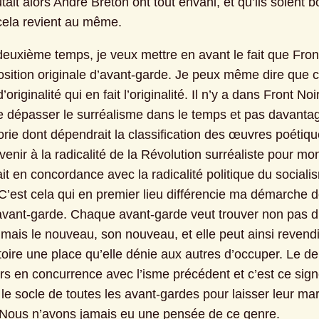
ait alors André Breton ont tout envahi, et qu’ils soient b
ela revient au même.
euxième temps, je veux mettre en avant le fait que Front 
sition originale d’avant-garde. Je peux même dire que c’e
originalité qui en fait l’originalité. Il n’y a dans Front Noi
e dépasser le surréalisme dans le temps et pas davantage
rie dont dépendrait la classification des œuvres poétique
venir à la radicalité de la Révolution surréaliste pour mon
ait en concordance avec la radicalité politique du sociali
C’est cela qui en premier lieu différencie ma démarche de
d’avant-garde. Chaque avant-garde veut trouver non pas d
mais le nouveau, son nouveau, et elle peut ainsi revendi
toire une place qu’elle dénie aux autres d’occuper. Le de
rs en concurrence avec l’isme précédent et c’est ce signe
 le socle de toutes les avant-gardes pour laisser leur ma
e. Nous n’avons jamais eu une pensée de ce genre.