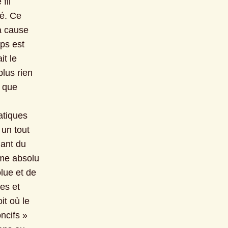
il 
é. Ce 
a cause 
ps est 
t le 
lus rien 
 que 
tiques 
un tout 
ant du 
me absolu 
lue et de 
es et 
t où le 
ncifs » 