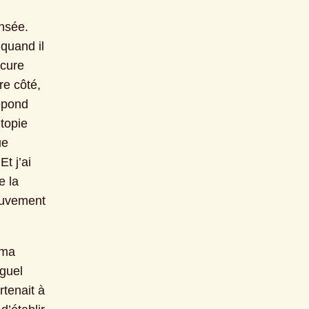
nsée. 
quand il 
cure 
e côté, 
épond 
topie 
e 
 j’ai 
 la 
ouvement 
ma 
guel 
enait à 