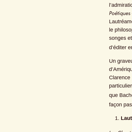
Poétiques
Lautréamo
le philos
songes et 
d’éditer e
Un graveu
d’Amériqu
Clarence 
particulie
que Bach
façon pas
Lau