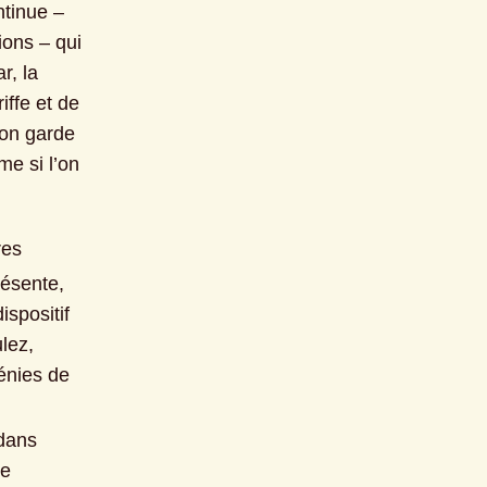
tinue – 
ns – qui 
, la 
iffe et de 
on garde 
e si l’on 
es 
résente, 
spositif 
lez, 
nies de 
dans 
e 