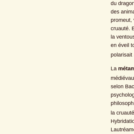
du dragon
des anima
promeut, 
cruauté. 
la ventou
en éveil t
polarisai
La 
méta
médiévaux
selon Bac
psychologi
philosoph
la cruaut
Hybridati
Lautréamo