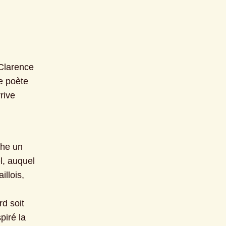
larence 
 poète 
ive 
he un 
, auquel 
llois, 
d soit 
iré la 