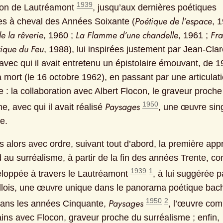
1939
on de Lautréamont 
, jusqu’aux dernières poétiques 
Poétique de l’espace
s à cheval des Années Soixante (
e la rêverie
La Flamme d’une chandelle
Fra
, 1960 ; 
, 1961 ; 
tique du Feu
, 1988), lui inspirées justement par Jean-Clar
avec qui il avait entretenu un épistolaire émouvant, de 1
 mort (le 16 octobre 1962), en passant par une articulati
 : la collaboration avec Albert Flocon, le graveur proche 
1950
Paysages
e, avec qui il avait réalisé 
, une œuvre singu
e.
 alors avec ordre, suivant tout d’abord, la première app
 au surréalisme, à partir de la fin des années Trente, co
1939
1
eloppée à travers le Lautréamont 
, à lui suggérée pa
llois, une œuvre unique dans le panorama poétique bache
1950
2
Paysages
dans les années Cinquante, 
, l’œuvre com
ins avec Flocon, graveur proche du surréalisme ; enfin, 