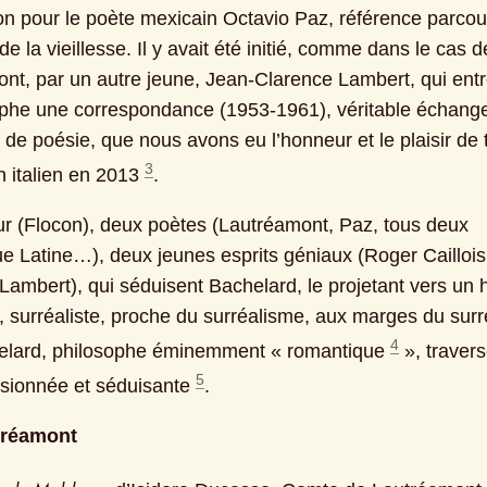
 de la vieillesse. Il y avait été initié, comme dans le cas de
nt, par un autre jeune, Jean-Clarence Lambert, qui entre
ophe une correspondance (1953-1961), véritable échange
de poésie, que nous avons eu l’honneur et le plaisir de t
3
n italien en 2013 
.
r (Flocon), deux poètes (Lautréamont, Paz, tous deux 
e Latine…), deux jeunes esprits géniaux (Roger Caillois
Lambert), qui séduisent Bachelard, le projetant vers un h
r, surréaliste, proche du surréalisme, aux marges du surr
4
elard, philosophe éminemment « romantique 
 », travers
5
sionnée et séduisante 
.
tréamont