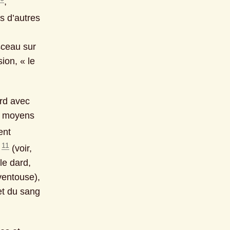
, 
 d’autres 
ceau sur 
on, « le 
rd avec 
« moyens 
nt 
11
 
 (voir, 
e dard, 
ventouse), 
correspondant – selon Bachelard – « au double appel de la chair et du sang 