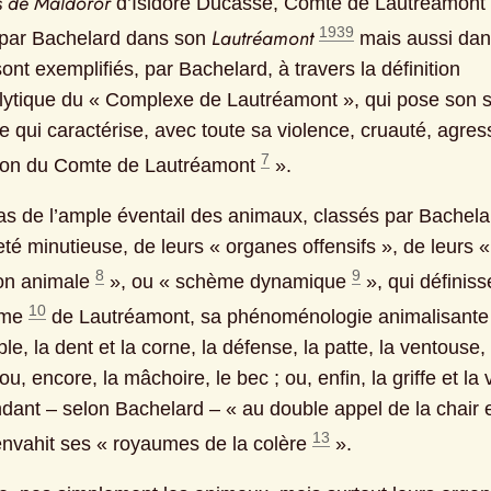
s de Maldoror
 d’Isidore Ducasse, Comte de Lautréamont 
1939
Lautréamont
par Bachelard dans son 
 mais aussi dans
nt exemplifiés, par Bachelard, à travers la définition 
ytique du « Complexe de Lautréamont », qui pose son s
re qui caractérise, avec toute sa violence, cruauté, agressi
7
son du Comte de Lautréamont 
 ».
cas de l’ample éventail des animaux, classés par Bachela
eté minutieuse, de leurs « organes offensifs », de leurs 
8
9
on animale 
 », ou « schème dynamique 
 », qui définisse
10
sme 
 de Lautréamont, sa phénoménologie animalisante
e, la dent et la corne, la défense, la patte, la ventouse, l
 ou, encore, la mâchoire, le bec ; ou, enfin, la griffe et la 
13
 envahit ses « royaumes de la colère 
 ».