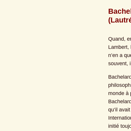
Bachel
(Lautr
Quand, en
Lambert, 
n’en a que
souvent, i
Bachelard
philosoph
monde à p
Bachelard 
qu’il ava
Internati
initié tou