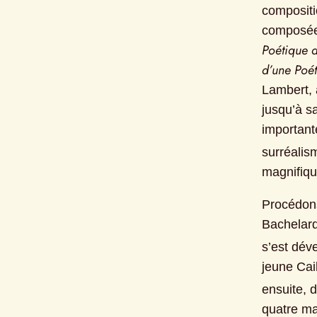
compositi
composée
Poétique d
d’une Poé
Lambert, 
jusqu’à sa
importante
surréalism
magnifiqu
Procédons
Bachelard
s’est dév
jeune Cai
ensuite, 
quatre ma