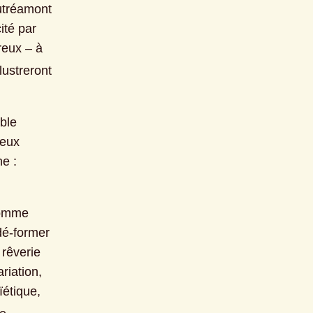
tréamont 
té par 
eux – à 
llustreront 
Un dispositif métamorphosant, dynamique, variationnel, qui, véritable 
eux 
 : 
comme 
é-former 
rêverie 
iation, 
étique, 