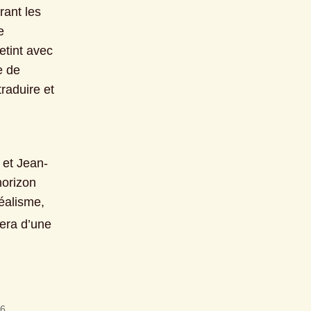
l’admiration pour le poète mexicain Octavio Paz, référence parcourant les 
 
tint avec 
 de 
raduire et 
 et Jean-
orizon 
éalisme, 
era d’une 
6