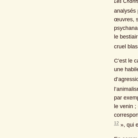
Les Chant
analysés 
œuvres, so
psychanal
le bestiai
cruel bla
C’est le 
une habil
d’agressi
l’animali
par exempl
le venin ;
12
 », qui