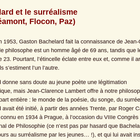
ard et le surréalisme

éamont, Flocon, Paz)
 1953, Gaston Bachelard fait la connaissance de Jean-C
le philosophe est un homme âgé de 69 ans, tandis que le
 23. Pourtant, l’étincelle éclate entre eux et, comme il arr
ls s’estiment l’un l’autre.
 donne sans doute au jeune poète une légitimation 
ique, mais Jean-Clarence Lambert offre à notre philosop
art entière : le monde de la poésie, du songe, du surréel
avait été initié, à partir des années Trente, par Roger Cai
it connu en 1934 à Prague, à l’occasion du VIIIe Congrès 
onal de Philosophie (ce n’est pas par hasard que Bachelar
jours au surréalisme par les jeunes… !), et qui lui avait insp