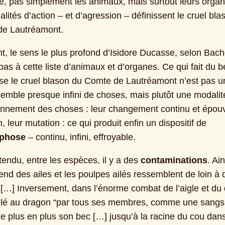
 pas simplement les animaux, mais surtout leurs organe
lités d’action – et d’agression – définissent le cruel blas
 de Lautréamont.
t, le sens le plus profond d’Isidore Ducasse, selon Bache
as à cette liste d’animaux et d’organes. Ce qui fait du be
e le cruel blason du Comte de Lautréamont n’est pas un
emble presque infini de choses, mais plutôt une modalité
onnement des choses : leur changement continu et épouv
leur fusion, leur mutation : ce qui produit enfin un dispositif de 
phose
 – continu, infini, effroyable.
endu, entre les espèces, il y a des 
contaminations
. Ain
end des ailes et les poulpes ailés ressemblent de loin à d
[…] Inversement, dans l’énorme combat de l’aigle et du 
collé au dragon “par tous ses membres, comme une sangsu
e plus en plus son bec […] jusqu’à la racine du cou dans 