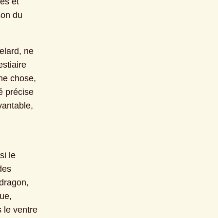
s et 
on du 
lard, ne 
stiaire 
e chose, 
 précise 
antable, 
si le 
es 
dragon, 
e, 
le ventre 