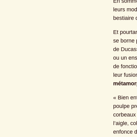
En somme,
leurs moda
bestiaire
Et pourtan
se borne p
de Ducass
ou un ens
de foncti
métamor
« Bien ent
poulpe pr
corbeaux 
l’aigle, 
enfonce d