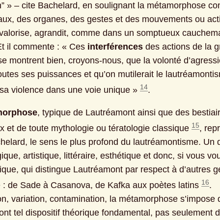
” » – cite Bachelard, en soulignant la métamorphose con
ux, des organes, des gestes et des mouvements ou actio
valorise, agrandit, comme dans un somptueux cauchemar
Et il commente : « Ces 
interférences
 des actions de la gr
se montrent bien, croyons-nous, que la volonté d’agressi
outes ses puissances et qu’on mutilerait le lautréamontism
14
t sa violence dans une voie unique » 
.
morphose
, typique de Lautréamont ainsi que des bestiair
15
 et de toute mythologie ou tératologie classique 
, rep
helard, le sens le plus profond du lautréamontisme. Un di
que, artistique, littéraire, esthétique et donc, si vous vou
ique, qui distingue Lautréamont par respect à d’autres gé
16
é : de Sade à Casanova, de Kafka aux poètes latins 
. 
on, variation, contamination, la métamorphose s’impose 
nt tel dispositif théorique fondamental, pas seulement d