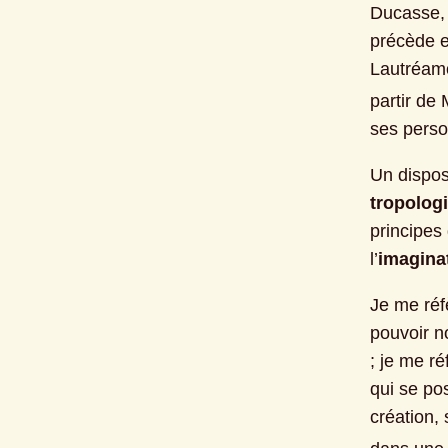
Ducasse, 
précède et
Lautréamon
partir de
ses perso
tropolog
principes
l’
imagina
Je me réf
pouvoir n
; je me r
qui se po
création, 