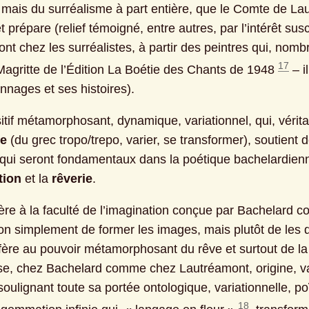
mais du surréalisme à part entière, que le Comte de Lau
 prépare (relief témoigné, entre autres, par l’intérêt susci
t chez les surréalistes, à partir des peintres qui, nombr
17
 Magritte de l’Édition La Boétie des Chants de 1948 
 – i
nnages et ses histoires).
ie
 (du grec tropo/trepo, varier, se transformer), soutient d
 qui seront fondamentaux dans la poétique bachelardienne
tion
 et la 
rêverie
.
ère à la faculté de l’imagination conçue par Bachelard 
on simplement de former les images, mais plutôt de les d
éfère au pouvoir métamorphosant du rêve et surtout de la 
se, chez Bachelard comme chez Lautréamont, origine, var
soulignant toute sa portée ontologique, variationnelle, poï
18