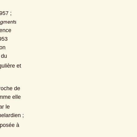
, 1957 ; 
gments 
ence 
953 
on 
du 
lière et 
roche de 
mme elle 
r le 
lardien ; 
posée à 