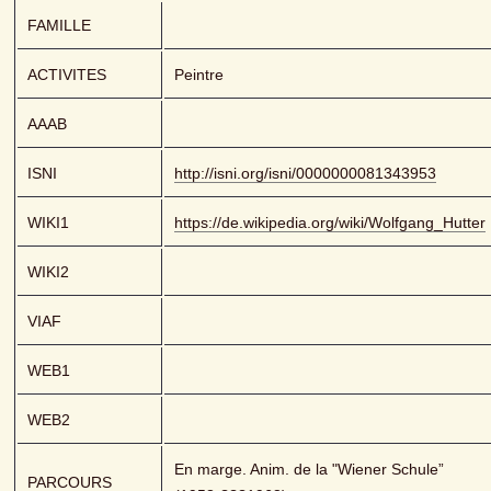
FAMILLE
ACTIVITES
Peintre
AAAB
ISNI
http://isni.org/isni/0000000081343953
WIKI1
https://de.wikipedia.org/wiki/Wolfgang_Hutter
WIKI2
VIAF
WEB1
WEB2
En marge. Anim. de la "Wiener Schule” 
PARCOURS