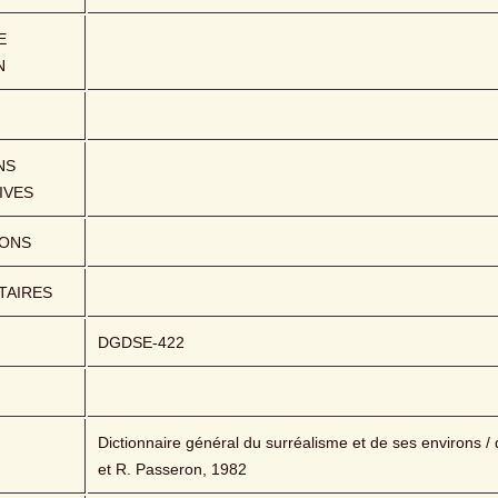
 
N
S 
IVES
IONS
AIRES
DGDSE-422
Dictionnaire général du surréalisme et de ses environs / di
et R. Passeron, 1982