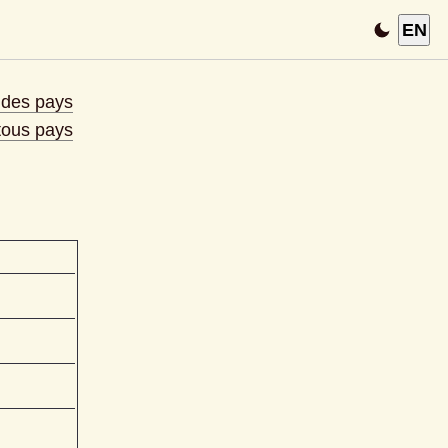
EN
e des pays
 tous pays