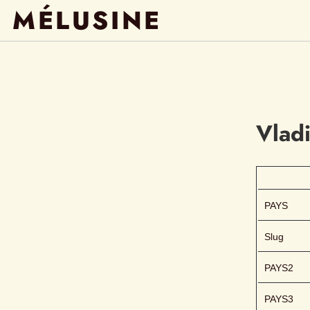
MÉLUSINE
Vlad
PAYS
Slug
PAYS2
PAYS3