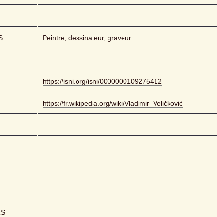
S
Peintre, dessinateur, graveur
https://isni.org/isni/0000000109275412
https://fr.wikipedia.org/wiki/Vladimir_Veličković
RS