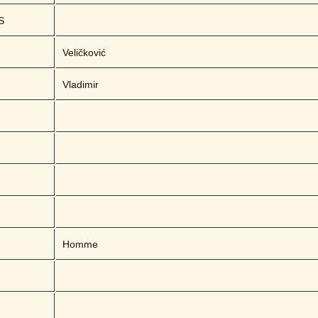
S
Veličković
Vladimir
Homme