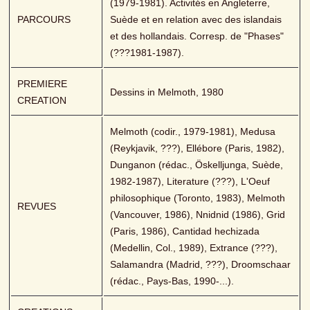
(1979-1981). Activités en Angleterre, 
PARCOURS
Suède et en relation avec des islandais 
et des hollandais. Corresp. de "Phases" 
(???1981-1987).
PREMIERE 
Dessins in Melmoth, 1980
CREATION
Melmoth (codir., 1979-1981), Medusa 
(Reykjavik, ???), Ellébore (Paris, 1982), 
Dunganon (rédac., Öskelljunga, Suède, 
1982-1987), Literature (???), L'Oeuf 
philosophique (Toronto, 1983), Melmoth 
REVUES
(Vancouver, 1986), Nnidnid (1986), Grid 
(Paris, 1986), Cantidad hechizada 
(Medellin, Col., 1989), Extrance (???), 
Salamandra (Madrid, ???), Droomschaar 
(rédac., Pays-Bas, 1990-...).