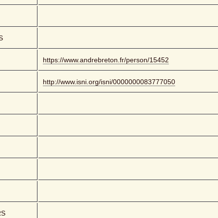
S
https://www.andrebreton.fr/person/15452
http://www.isni.org/isni/0000000083777050
RS