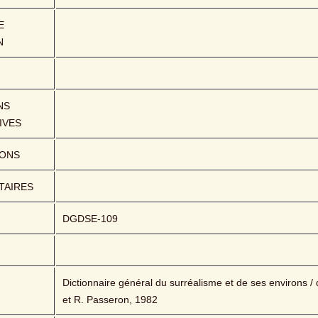
 
N
S 
IVES
IONS
AIRES
DGDSE-109
Dictionnaire général du surréalisme et de ses environs / di
et R. Passeron, 1982