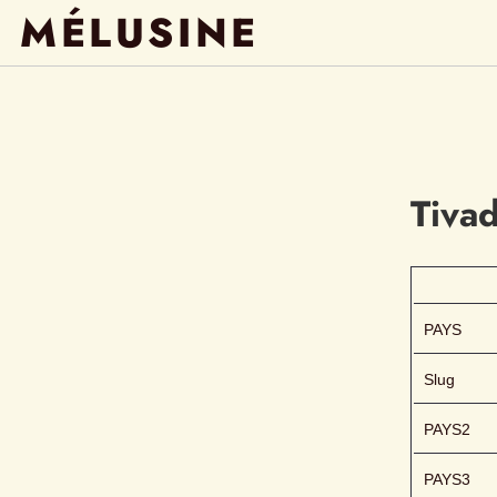
MÉLUSINE
Tiva
PAYS
Slug
PAYS2
PAYS3