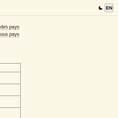
EN
e des pays
 tous pays