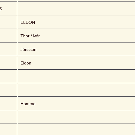
S
ELDON 
Thor / Þór
Jónsson
Eldon
Homme