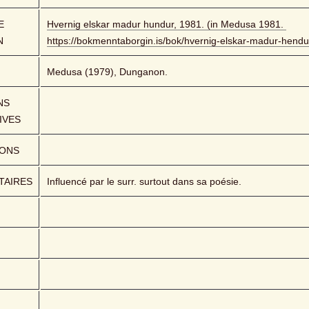
 
Hvernig elskar madur hundur, 1981. (in Medusa 1981. 
N
https://bokmenntaborgin.is/bok/hvernig-elskar-madur-hendu
Medusa (1979), Dunganon.
S 
IVES
IONS
AIRES
Influencé par le surr. surtout dans sa poésie.