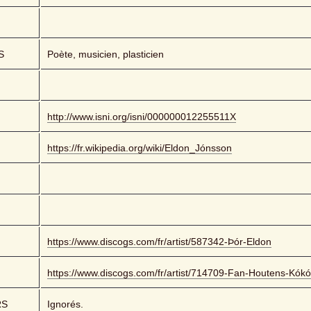
S
Poète, musicien, plasticien
http://www.isni.org/isni/000000012255511X
https://fr.wikipedia.org/wiki/Eldon_Jónsson
https://www.discogs.com/fr/artist/587342-Þór-Eldon
https://www.discogs.com/fr/artist/714709-Fan-Houtens-Kókó
RS
Ignorés.