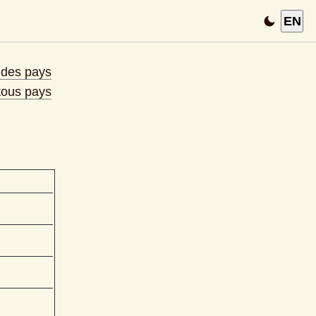
EN
e des pays
 tous pays