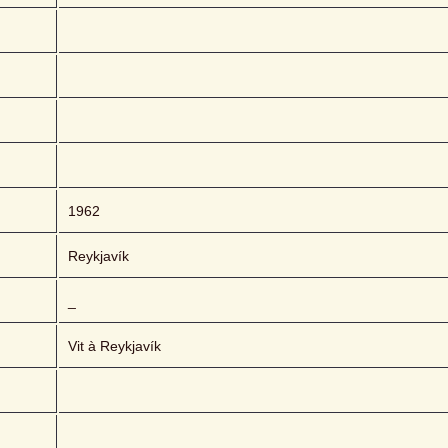
1962
Reykjavík
_
Vit à Reykjavík