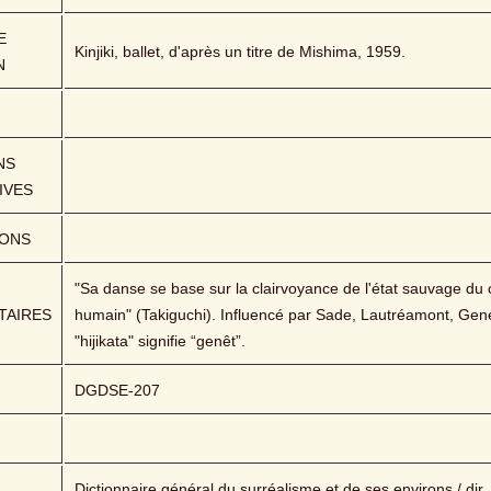
 
Kinjiki, ballet, d'après un titre de Mishima, 1959.
N
S 
IVES
IONS
"Sa danse se base sur la clairvoyance de l'état sauvage du c
AIRES
humain" (Takiguchi). Influencé par Sade, Lautréamont, Genet
"hijikata" signifie “genêt”.
DGDSE-207
Dictionnaire général du surréalisme et de ses environs / dir. A