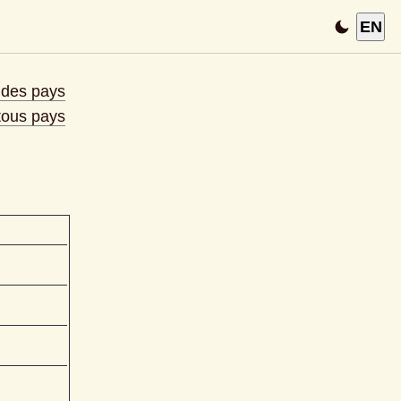
EN
e des pays
 tous pays