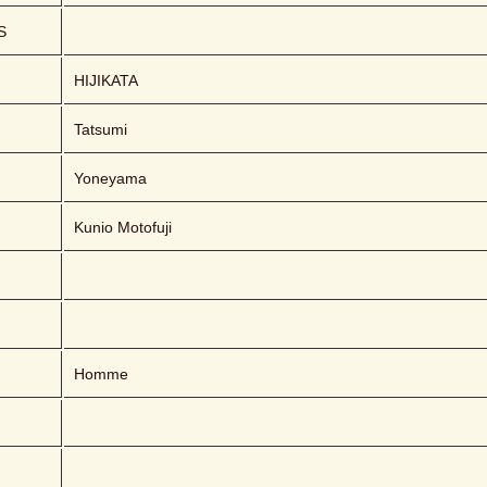
S
HIJIKATA 
Tatsumi
Yoneyama
Kunio Motofuji
Homme