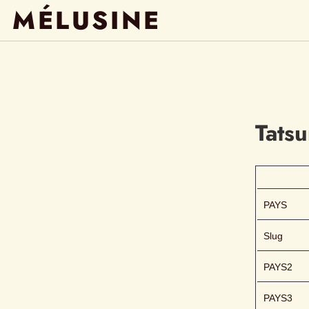
MÉLUSINE
Tats
PAYS
Slug
PAYS2
PAYS3