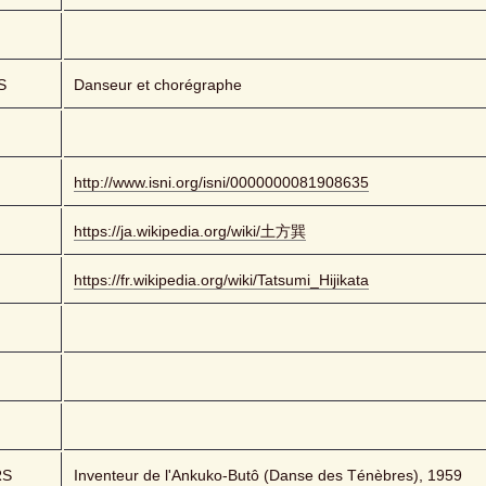
S
Danseur et chorégraphe
http://www.isni.org/isni/0000000081908635
https://ja.wikipedia.org/wiki/土方巽
https://fr.wikipedia.org/wiki/Tatsumi_Hijikata
RS
Inventeur de l'Ankuko-Butô (Danse des Ténèbres), 1959