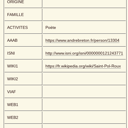
ORIGINE
FAMILLE
ACTIVITES
Poète
AAAB
https://www.andrebreton.fr/person/13304
ISNI
http://www.isni.org/isni/0000000121243771
WIKI1
https://fr.wikipedia.org/wiki/Saint-Pol-Roux
WIKI2
VIAF
WEB1
WEB2