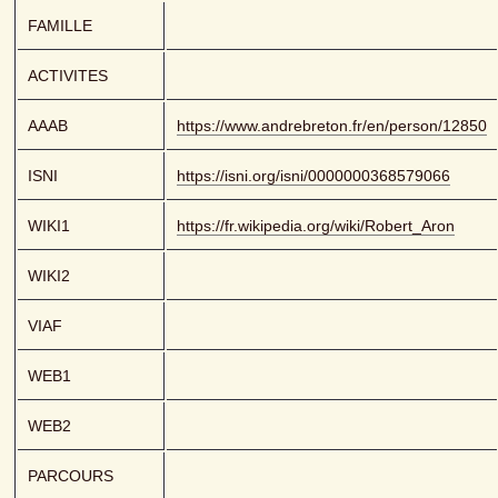
FAMILLE
ACTIVITES
AAAB
https://www.andrebreton.fr/en/person/12850
ISNI
https://isni.org/isni/0000000368579066
WIKI1
https://fr.wikipedia.org/wiki/Robert_Aron
WIKI2
VIAF
WEB1
WEB2
PARCOURS