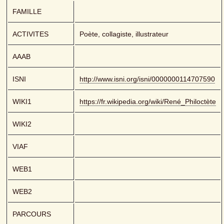
FAMILLE
ACTIVITES
Poète, collagiste, illustrateur
AAAB
ISNI
http://www.isni.org/isni/0000000114707590
WIKI1
https://fr.wikipedia.org/wiki/René_Philoctète
WIKI2
VIAF
WEB1
WEB2
PARCOURS