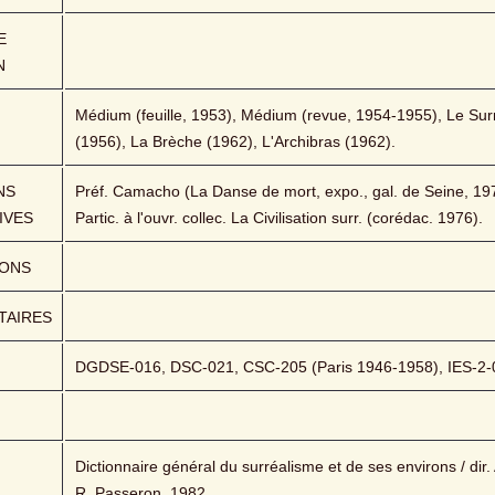
 
N
Médium (feuille, 1953), Médium (revue, 1954-1955), Le Surr
(1956), La Brèche (1962), L'Archibras (1962).
S 
Préf. Camacho (La Danse de mort, expo., gal. de Seine, 1973
IVES
Partic. à l'ouvr. collec. La Civilisation surr. (corédac. 1976).
IONS
AIRES
DGDSE-016, DSC-021, CSC-205 (Paris 1946-1958), IES-2-
Dictionnaire général du surréalisme et de ses environs / dir. A
R. Passeron, 1982