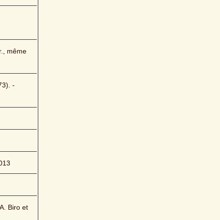
., même 
). - 
013
. Biro et 