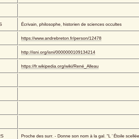
S
Écrivain, philosophe, historien de sciences occultes
https://www.andrebreton.fr/person/12478
http://isni.org/isni/0000000109134214
https://fr.wikipedia.org/wiki/René_Alleau
RS
Proche des surr. - Donne son nom à la gal. "L ’ Étoile scellé