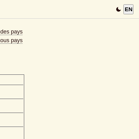
EN
e des pays
 tous pays