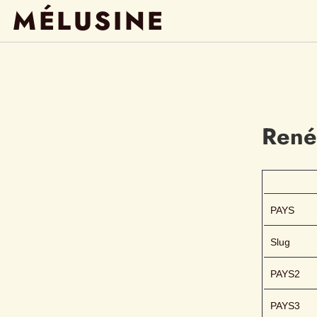
MÉLUSINE
René
PAYS
Slug
PAYS2
PAYS3