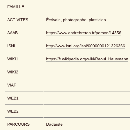
FAMILLE
ACTIVITES
Écrivain, photographe, plasticien
AAAB
https://www.andrebreton.fr/person/14356
ISNI
http://www.isni.org/isni/0000000121326366
WIKI1
https://fr.wikipedia.org/wiki/Raoul_Hausmann
WIKI2
VIAF
WEB1
WEB2
PARCOURS
Dadaïste