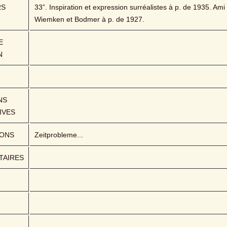
RS
33”. Inspiration et expression surréalistes à p. de 1935. Ami 
Wiemken et Bodmer à p. de 1927.
 
N
S 
IVES
IONS
Zeitprobleme...
AIRES