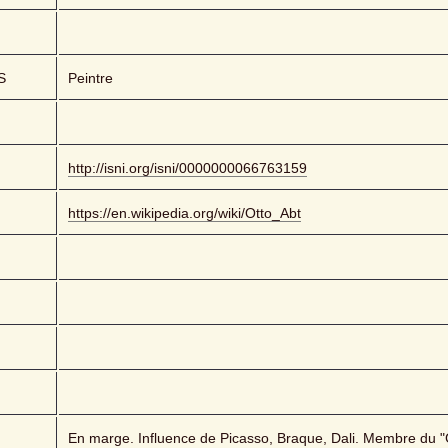
S
Peintre
http://isni.org/isni/0000000066763159
https://en.wikipedia.org/wiki/Otto_Abt
En marge. Influence de Picasso, Braque, Dali. Membre du "