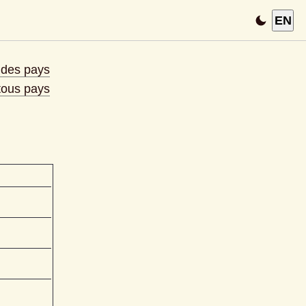
EN
e des pays
 tous pays