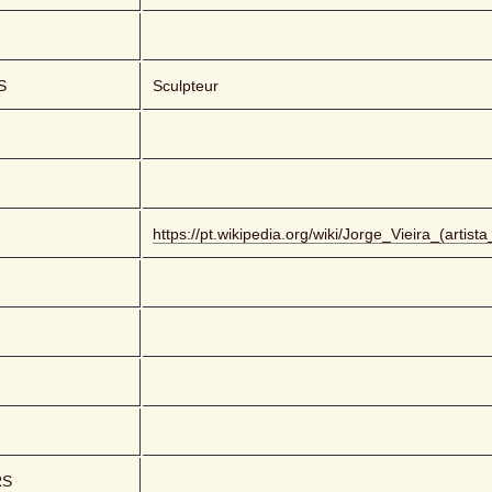
S
Sculpteur
https://pt.wikipedia.org/wiki/Jorge_Vieira_(artista
RS