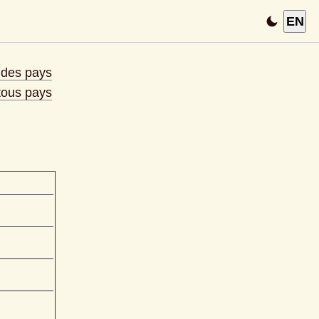
EN
e des pays
 tous pays