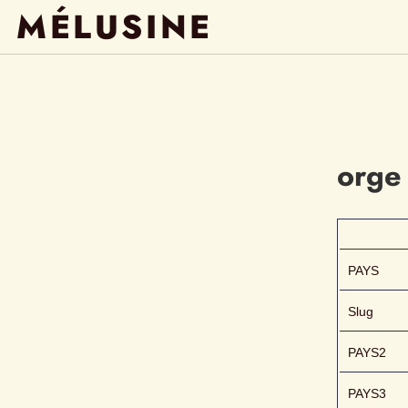
MÉLUSINE
orge
PAYS
Slug
PAYS2
PAYS3