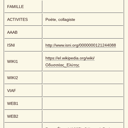
FAMILLE
ACTIVITES
Poète, collagiste
AAAB
ISNI
http://www.isni.org/0000000121244088
https://el.wikipedia.org/wiki/
WIKI1
Οδυσσέας_Ελύτης
WIKI2
VIAF
WEB1
WEB2