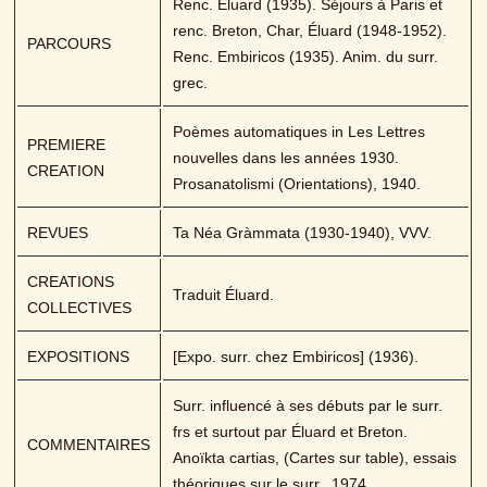
Renc. Éluard (1935). Séjours à Paris et 
renc. Breton, Char, Éluard (1948-1952). 
PARCOURS
Renc. Embiricos (1935). Anim. du surr. 
grec.
Poèmes automatiques in Les Lettres 
PREMIERE 
nouvelles dans les années 1930. 
CREATION
Prosanatolismi (Orientations), 1940.
REVUES
Ta Néa Gràmmata (1930-1940), VVV.
CREATIONS 
Traduit Éluard.
COLLECTIVES
EXPOSITIONS
[Expo. surr. chez Embiricos] (1936).
Surr. influencé à ses débuts par le surr. 
frs et surtout par Éluard et Breton. 
COMMENTAIRES
Anoïkta cartias, (Cartes sur table), essais 
théoriques sur le surr., 1974.