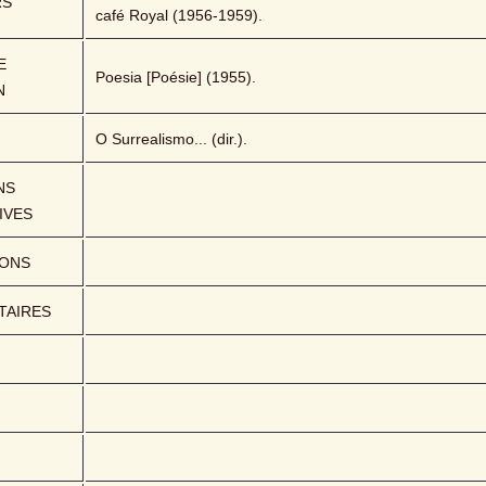
RS
café Royal (1956-1959).
 
Poesia [Poésie] (1955).
N
O Surrealismo... (dir.).
S 
IVES
IONS
AIRES