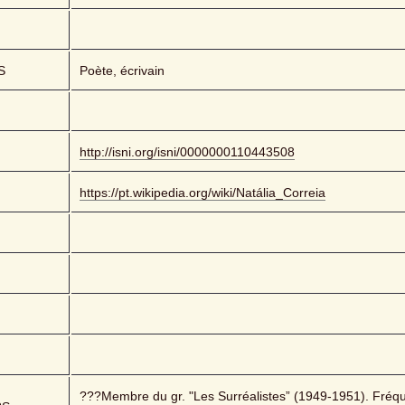
S
Poète, écrivain
http://isni.org/isni/0000000110443508
https://pt.wikipedia.org/wiki/Natália_Correia
???Membre du gr. "Les Surréalistes” (1949-1951). Fréque