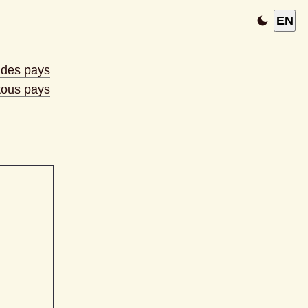
EN
e des pays
 tous pays