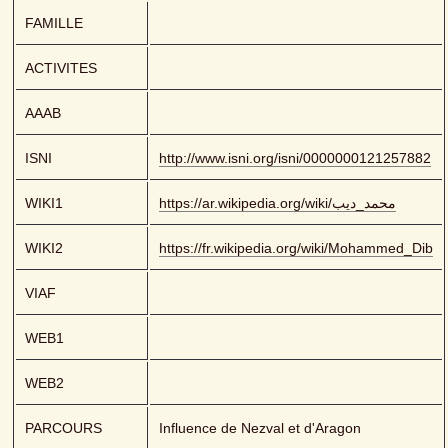
FAMILLE
ACTIVITES
AAAB
ISNI
http://www.isni.org/isni/0000000121257882
WIKI1
https://ar.wikipedia.org/wiki/محمد_ديب
WIKI2
https://fr.wikipedia.org/wiki/Mohammed_Dib
VIAF
WEB1
WEB2
PARCOURS
Influence de Nezval et d'Aragon