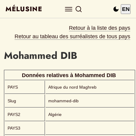
MÉLUSINE
EN
Retour à la liste des pays
Retour au tableau des surréalistes de tous pays
Mohammed
DIB 
Données relatives à 
Mohammed
DIB 
PAYS
Afrique du nord Maghreb
Slug
mohammed-dib
PAYS2
Algérie
PAYS3