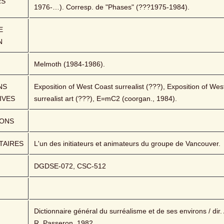
RS
1976-…). Corresp. de "Phases" (???1975-1984).
 
N
Melmoth (1984-1986).
S 
Exposition of West Coast surrealist (???), Exposition of West
IVES
surrealist art (???), E=mC2 (coorgan., 1984).
IONS
AIRES
L'un des initiateurs et animateurs du groupe de Vancouver.
DGDSE-072, CSC-512
Dictionnaire général du surréalisme et de ses environs / dir. A
R. Passeron, 1982