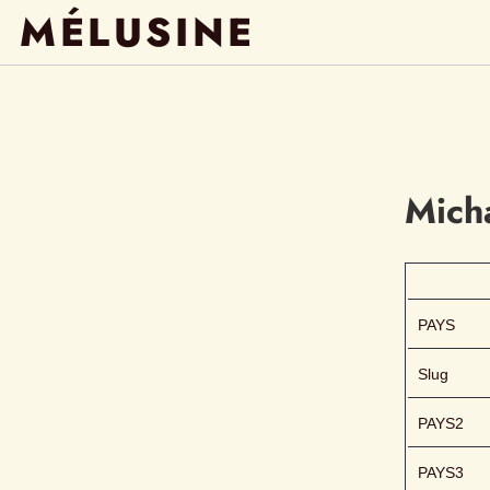
MÉLUSINE
Mich
PAYS
Slug
PAYS2
PAYS3