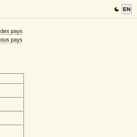
EN
e des pays
 tous pays