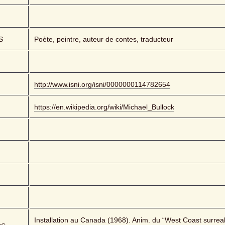
S
Poète, peintre, auteur de contes, traducteur
http://www.isni.org/isni/0000000114782654
https://en.wikipedia.org/wiki/Michael_Bullock
Installation au Canada (1968). Anim. du “West Coast surreal