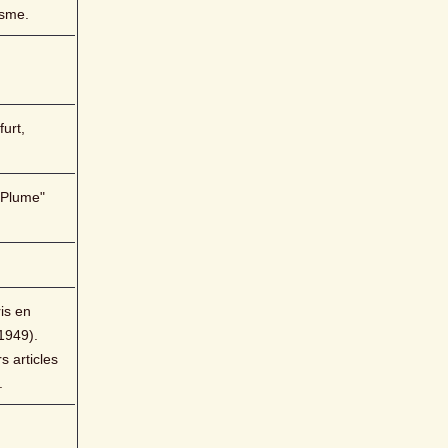
isme.
urt, 
 Plume" 
is en 
1949). 
 articles 
.