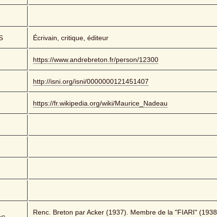
S
Écrivain, critique, éditeur
https://www.andrebreton.fr/person/12300
http://isni.org/isni/0000000121451407
https://fr.wikipedia.org/wiki/Maurice_Nadeau
Renc. Breton par Acker (1937). Membre de la "FIARI" (1938-