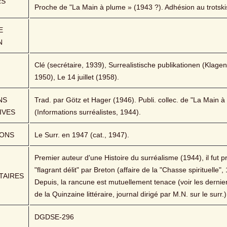
RS
Proche de "La Main à plume » (1943 ?). Adhésion au trotsk
 
N
Clé (secrétaire, 1939), Surrealistische publikationen (Klagenf
1950), Le 14 juillet (1958).
S 
Trad. par Götz et Hager (1946). Publi. collec. de "La Main à
IVES
(Informations surréalistes, 1944).
IONS
Le Surr. en 1947 (cat., 1947).
Premier auteur d'une Histoire du surréalisme (1944), il fut pr
"flagrant délit" par Breton (affaire de la "Chasse spirituelle", 
AIRES
Depuis, la rancune est mutuellement tenace (voir les derniers
de la Quinzaine littéraire, journal dirigé par M.N. sur le surr.)
DGDSE-296