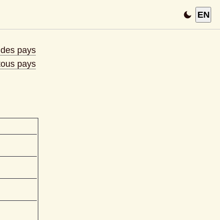
EN
e des pays
 tous pays