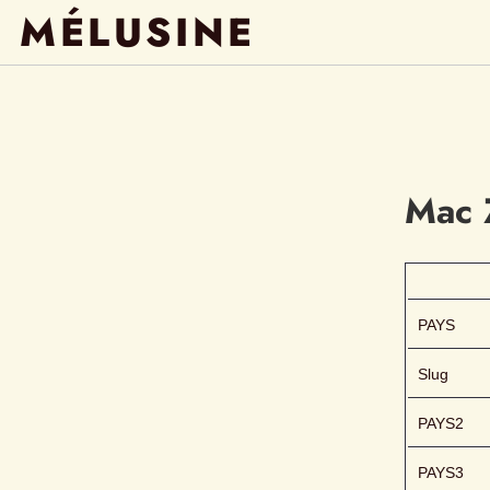
MÉLUSINE
Mac
PAYS
Slug
PAYS2
PAYS3