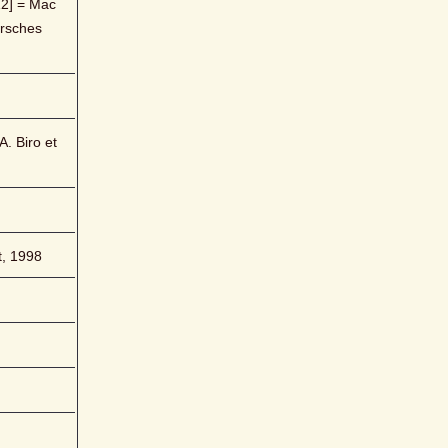
2] = Mac 
rsches 
. Biro et 
t, 1998