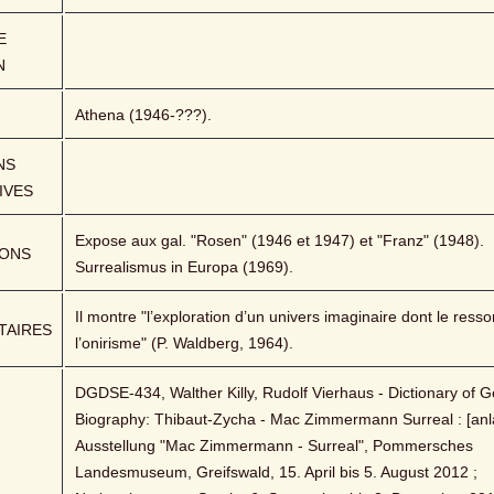
 
N
Athena (1946-???).
S 
IVES
Expose aux gal. "Rosen" (1946 et 1947) et "Franz" (1948). 
IONS
Surrealismus in Europa (1969).
Il montre "l’exploration d’un univers imaginaire dont le ressort
AIRES
l’onirisme" (P. Waldberg, 1964).
DGDSE-434, Walther Killy, Rudolf Vierhaus - Dictionary of G
Biography: Thibaut-Zycha - Mac Zimmermann Surreal : [anlä
Ausstellung "Mac Zimmermann - Surreal", Pommersches 
Landesmuseum, Greifswald, 15. April bis 5. August 2012 ; 