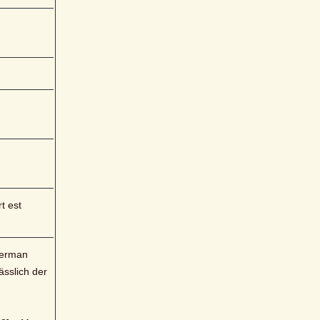
 est 
erman 
sslich der 