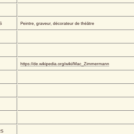
S
Peintre, graveur, décorateur de théâtre
https://de.wikipedia.org/wiki/Mac_Zimmermann
RS