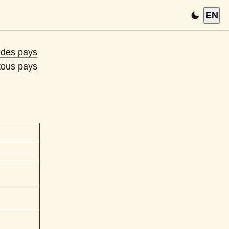
EN
e des pays
 tous pays