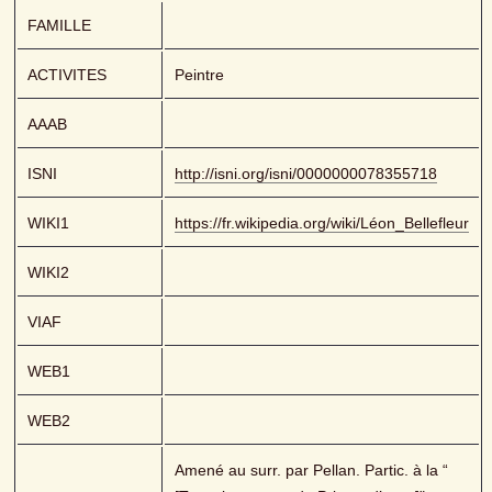
FAMILLE
ACTIVITES
Peintre
AAAB
ISNI
http://isni.org/isni/0000000078355718
WIKI1
https://fr.wikipedia.org/wiki/Léon_Bellefleur
WIKI2
VIAF
WEB1
WEB2
Amené au surr. par Pellan. Partic. à la “ 