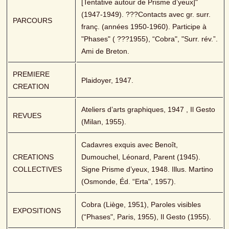
[Tentative autour de Prisme d’yeux]" 
(1947-1949). ???Contacts avec gr. surr. 
PARCOURS
franç. (années 1950-1960). Participe à 
"Phases" ( ???1955), “Cobra", "Surr. rév.”. 
Ami de Breton.
PREMIERE 
Plaidoyer, 1947.
CREATION
Ateliers d’arts graphiques, 1947 , Il Gesto 
REVUES
(Milan, 1955).
Cadavres exquis avec Benoît, 
CREATIONS 
Dumouchel, Léonard, Parent (1945). 
COLLECTIVES
Signe Prisme d’yeux, 1948. Illus. Martino 
(Osmonde, Éd. “Erta", 1957).
Cobra (Liège, 1951), Paroles visibles 
EXPOSITIONS
(“Phases", Paris, 1955), Il Gesto (1955).