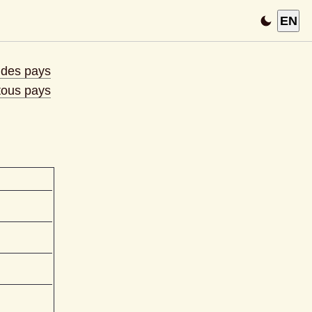
EN
e des pays
 tous pays