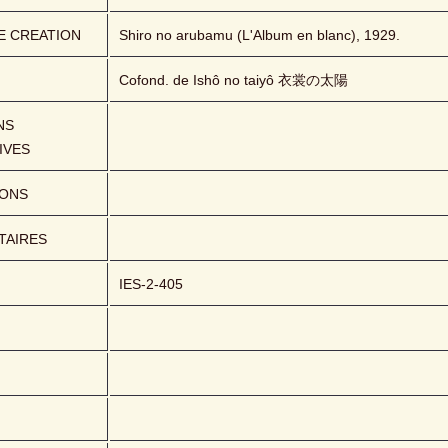
E CREATION
Shiro no arubamu (L'Album en blanc), 1929.
Cofond. de Ishô no taiyô 衣裳の太陽
S 
IVES
IONS
AIRES
IES-2-405