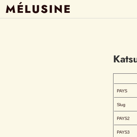
MÉLUSINE
Kats
PAYS
Slug
PAYS2
PAYS3