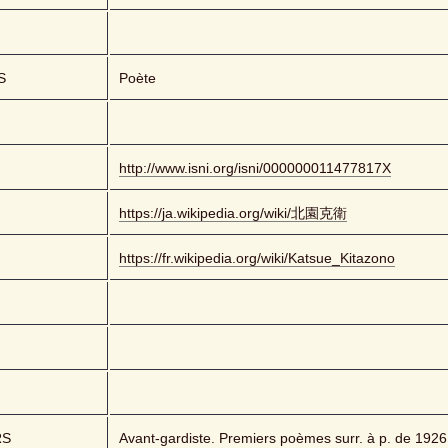
S
Poète
http://www.isni.org/isni/000000011477817X
https://ja.wikipedia.org/wiki/北園克衛
https://fr.wikipedia.org/wiki/Katsue_Kitazono
RS
Avant-gardiste. Premiers poèmes surr. à p. de 1926