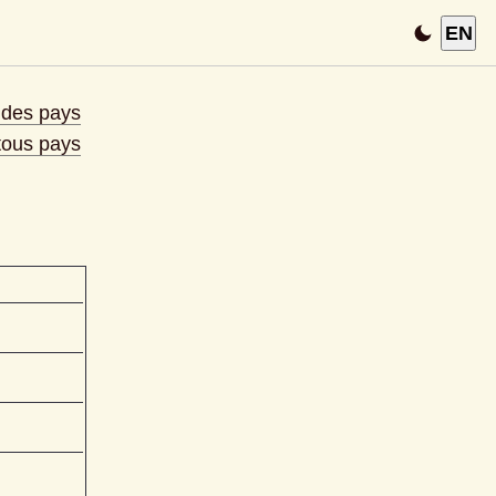
EN
e des pays
 tous pays