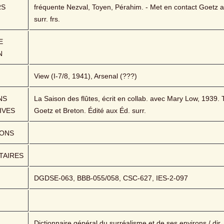
RS
fréquente Nezval, Toyen, Pérahim. - Met en contact Goetz av
surr. frs.
 
N
View (I-7/8, 1941), Arsenal (???)
S 
La Saison des flûtes, écrit en collab. avec Mary Low, 1939. T
IVES
Goetz et Breton. Édité aux Éd. surr.
IONS
AIRES
DGDSE-063, BBB-055/058, CSC-627, IES-2-097
Dictionnaire général du surréalisme et de ses environs / dir. A