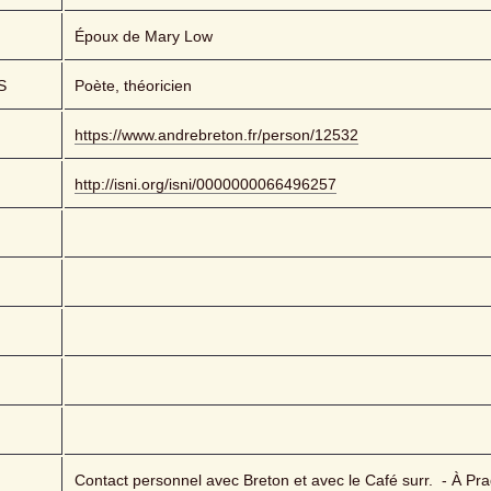
Époux de Mary Low
S
Poète, théoricien
https://www.andrebreton.fr/person/12532
http://isni.org/isni/0000000066496257
Contact personnel avec Breton et avec le Café surr.  - À Pra