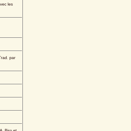
ec les 
rad. par 
. Biro et 