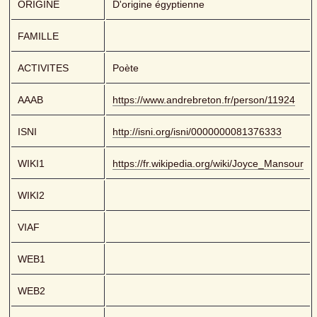
ORIGINE
D'origine égyptienne
FAMILLE
ACTIVITES
Poète
AAAB
https://www.andrebreton.fr/person/11924
ISNI
http://isni.org/isni/0000000081376333
WIKI1
https://fr.wikipedia.org/wiki/Joyce_Mansour
WIKI2
VIAF
WEB1
WEB2