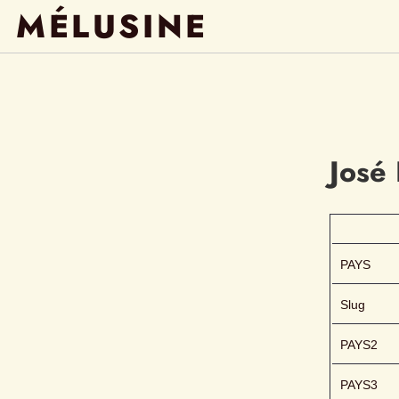
MÉLUSINE
José 
PAYS
Slug
PAYS2
PAYS3