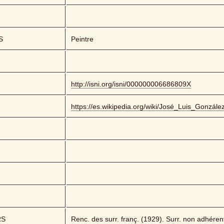
S
Peintre
http://isni.org/isni/000000006686809X
https://es.wikipedia.org/wiki/José_Luis_Gonzále
RS
Renc. des surr. franç. (1929). Surr. non adhéren