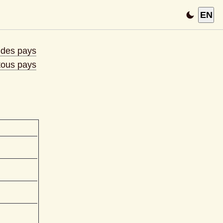
EN
e des pays
 tous pays