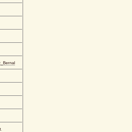
z_Bernal
t.