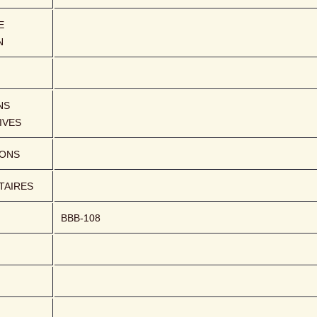
 
N
S 
IVES
IONS
AIRES
BBB-108