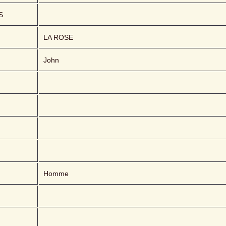
S
LA ROSE 
John
Homme