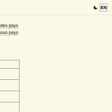
EN
e des pays
 tous pays