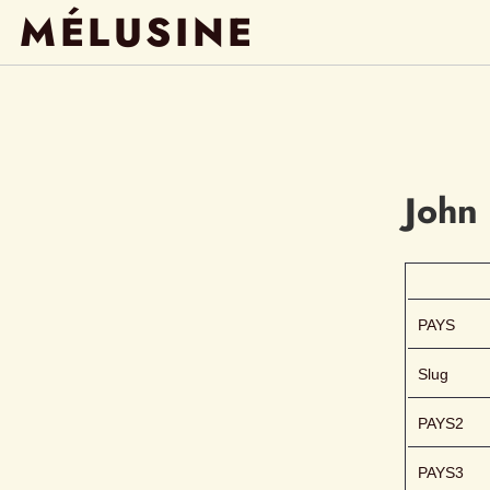
MÉLUSINE
John
PAYS
Slug
PAYS2
PAYS3