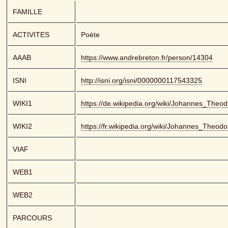
FAMILLE
ACTIVITES
Poète
AAAB
https://www.andrebreton.fr/person/14304
ISNI
http://isni.org/isni/0000000117543325
WIKI1
https://de.wikipedia.org/wiki/Johannes_Theo
WIKI2
https://fr.wikipedia.org/wiki/Johannes_Theod
VIAF
WEB1
WEB2
PARCOURS