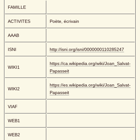
FAMILLE
ACTIVITES
Poète, écrivain
AAAB
ISNI
http://isni.org/isni/0000000110285247
https://ca.wikipedia.org/wiki/Joan_Salvat-
WIKI1
Papasseit
https://es.wikipedia.org/wiki/Joan_Salvat-
WIKI2
Papasseit
VIAF
WEB1
WEB2