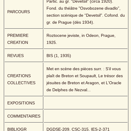
Partic. au gr. “Devetsil" (circa 1920). 
Fond. du théâtre "Osvobozene divadlo”, 
PARCOURS
section scénique de “Devetsil". Cofond. du 
gr. de Prague (dès 1934).
PREMIERE 
Roztocene jeviste, in Odeon, Prague, 
CREATION
1925.
REVUES
BIS (1, 1935)
Met en scène des pièces surr. : S’il vous 
CREATIONS 
plaît de Breton et Soupault, Le trésor des 
COLLECTIVES
jésuites de Breton et Aragon, et L'Oracle 
de Delphes de Nezval...
EXPOSITIONS
COMMENTAIRES
BIBLIOGR
DGDSE-209, CSC-315, IES-2-371