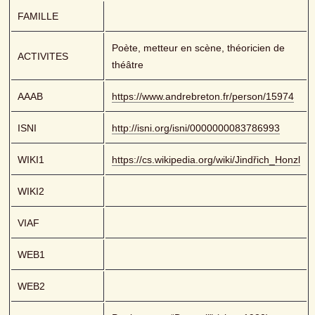
FAMILLE
Poète, metteur en scène, théoricien de 
ACTIVITES
théâtre
AAAB
https://www.andrebreton.fr/person/15974
ISNI
http://isni.org/isni/0000000083786993
WIKI1
https://cs.wikipedia.org/wiki/Jindřich_Honzl
WIKI2
VIAF
WEB1
WEB2