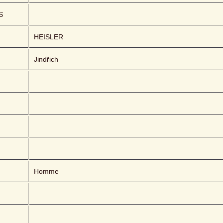
S
HEISLER 
Jindřich
Homme