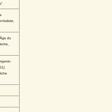
s".
 
réaliste, 
Âge du 
èche, 
njamin 
1). 
iche 