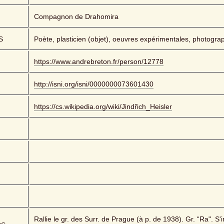
Compagnon de Drahomira
S
Poète, plasticien (objet), oeuvres expérimentales, photogra
https://www.andrebreton.fr/person/12778
http://isni.org/isni/0000000073601430
https://cs.wikipedia.org/wiki/Jindřich_Heisler
Rallie le gr. des Surr. de Prague (à p. de 1938). Gr. “Ra". S'in