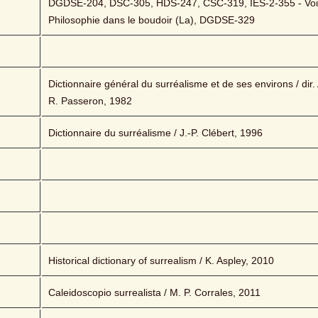
DGDSE-204, DSC-305, HDS-247, CSC-319, IES-2-355 - Voir 
Philosophie dans le boudoir (La), DGDSE-329
Dictionnaire général du surréalisme et de ses environs / dir. A
R. Passeron, 1982
Dictionnaire du surréalisme / J.-P. Clébert, 1996
Historical dictionary of surrealism / K. Aspley, 2010
Caleidoscopio surrealista / M. P. Corrales, 2011