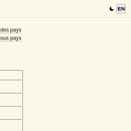
EN
e des pays
 tous pays