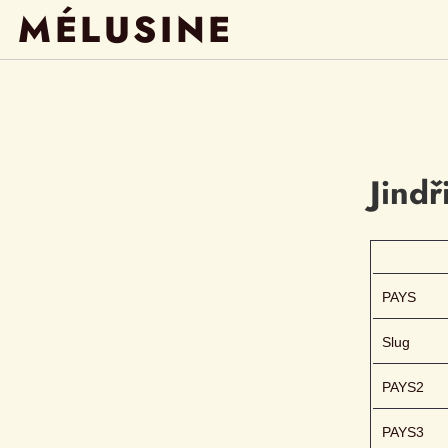
MÉLUSINE
Jindř
PAYS
Slug
PAYS2
PAYS3