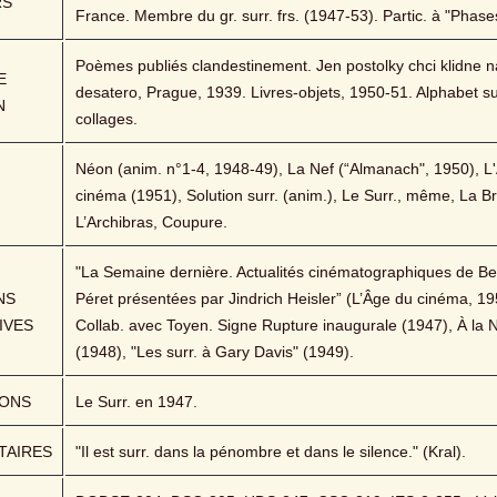
RS
France. Membre du gr. surr. frs. (1947-53). Partic. à "Phase
Poèmes publiés clandestinement. Jen postolky chci klidne na
 
desatero, Prague, 1939. Livres-objets, 1950-51. Alphabet sur
N
collages.
Néon (anim. n°1-4, 1948-49), La Nef (“Almanach", 1950), L'
cinéma (1951), Solution surr. (anim.), Le Surr., même, La Br
L’Archibras, Coupure.
"La Semaine dernière. Actualités cinématographiques de Be
S 
Péret présentées par Jindrich Heisler” (L’Âge du cinéma, 195
IVES
Collab. avec Toyen. Signe Rupture inaugurale (1947), À la N
(1948), "Les surr. à Gary Davis" (1949).
IONS
Le Surr. en 1947.
AIRES
"Il est surr. dans la pénombre et dans le silence." (Kral).