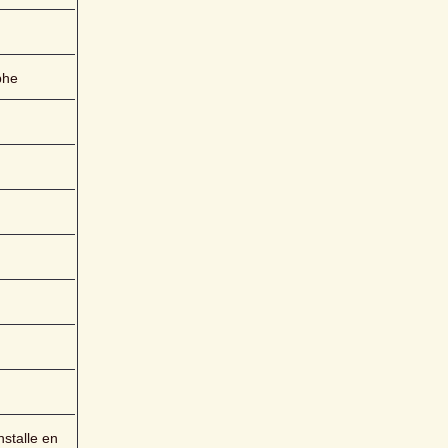
phe
stalle en 