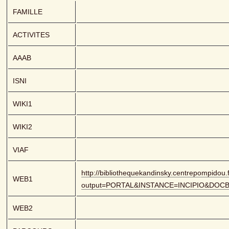
FAMILLE
ACTIVITES
AAAB
ISNI
WIKI1
WIKI2
VIAF
http://bibliothequekandinsky.centrepompidou.f
WEB1
output=PORTAL&INSTANCE=INCIPIO&DOC
WEB2