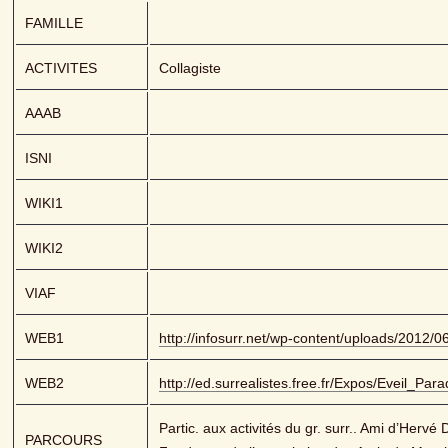
FAMILLE
ACTIVITES
Collagiste
AAAB
ISNI
WIKI1
WIKI2
VIAF
WEB1
http://infosurr.net/wp-content/uploads/2012/0
WEB2
http://ed.surrealistes.free.fr/Expos/Eveil_Par
Partic. aux activités du gr. surr.. Ami d’Hervé
PARCOURS