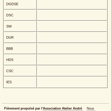
DGDSE
DSC
SW
DUR
BBB
HDS
CSC
IES
Fièrement propulsé par l'
Association Atelier André 
Nous 