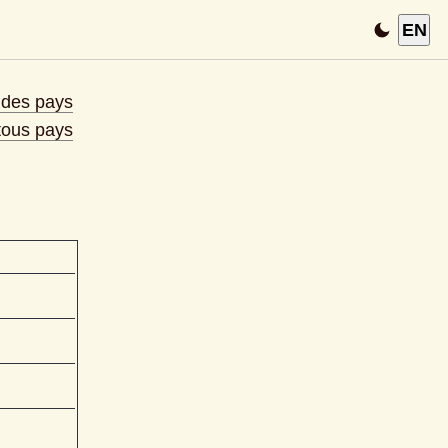
EN
e des pays
 tous pays