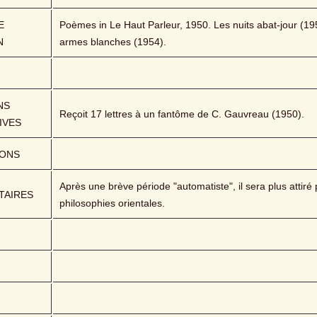
 
Poèmes in Le Haut Parleur, 1950. Les nuits abat-jour (195
N
armes blanches (1954).
S 
Reçoit 17 lettres à un fantôme de C. Gauvreau (1950).
IVES
IONS
Après une brève période "automatiste", il sera plus attiré p
AIRES
philosophies orientales.