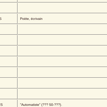
S
Poète, écrivain
RS
"Automatiste" (??? 50-???).