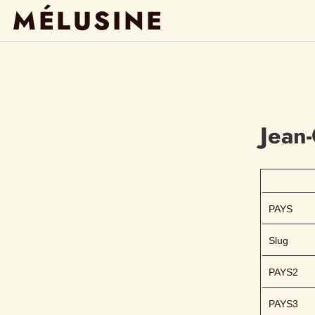
MÉLUSINE
Jean
PAYS
Slug
PAYS2
PAYS3