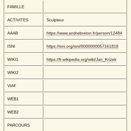
FAMILLE
ACTIVITES
Sculpteur
AAAB
https://www.andrebreton.fr/person/12484
ISNI
https://isni.org/isni/0000000057161818
WIKI1
https://fr.wikipedia.org/wiki/Jan_Krizek
WIKI2
VIAF
WEB1
WEB2
PARCOURS