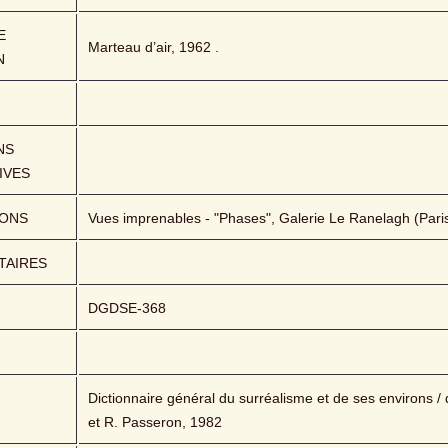
 
Marteau d’air, 1962 .
N
S 
IVES
IONS
Vues imprenables - "Phases", Galerie Le Ranelagh (Paris
AIRES
DGDSE-368
Dictionnaire général du surréalisme et de ses environs / di
et R. Passeron, 1982