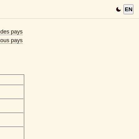
EN
e des pays
 tous pays