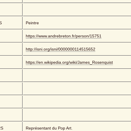
S
Peintre
https://www.andrebreton.fr/person/15751
http://isni.org/isni/0000000114515652
https://en.wikipedia.org/wiki/James_Rosenquist
RS
Représentant du Pop Art.