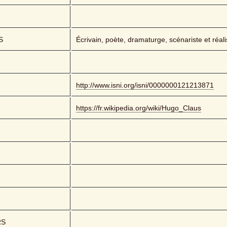
S
Écrivain, poète, dramaturge, scénariste et réal
http://www.isni.org/isni/0000000121213871
https://fr.wikipedia.org/wiki/Hugo_Claus
RS