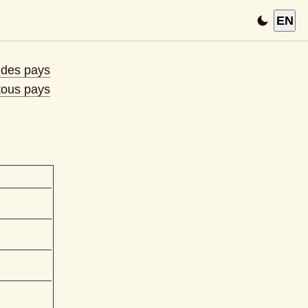
EN
e des pays
 tous pays