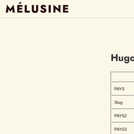
MÉLUSINE
Hug
PAYS
Slug
PAYS2
PAYS3