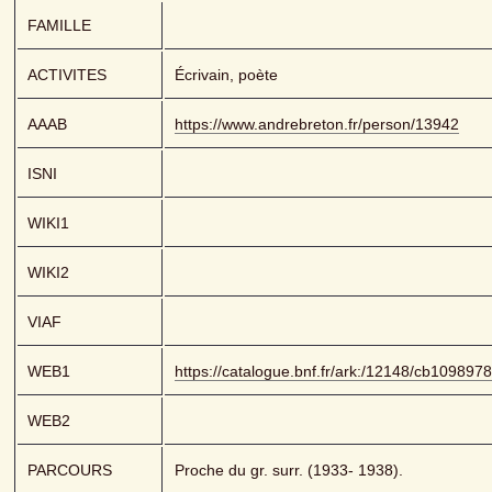
FAMILLE
ACTIVITES
Écrivain, poète
AAAB
https://www.andrebreton.fr/person/13942
ISNI
WIKI1
WIKI2
VIAF
WEB1
https://catalogue.bnf.fr/ark:/12148/cb109897
WEB2
PARCOURS
Proche du gr. surr. (1933- 1938).