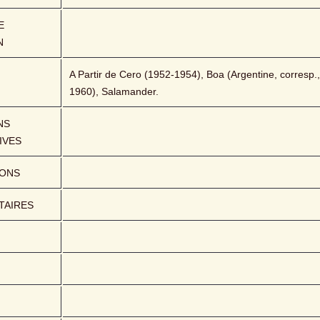
 
N
A Partir de Cero (1952-1954), Boa (Argentine, corresp.
1960), Salamander.
S 
IVES
IONS
AIRES