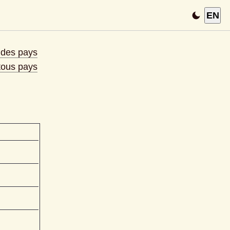
EN
e des pays
 tous pays