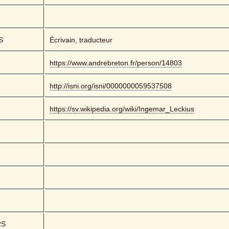
S
Écrivain, traducteur
https://www.andrebreton.fr/person/14803
http://isni.org/isni/0000000059537508
https://sv.wikipedia.org/wiki/Ingemar_Leckius
RS