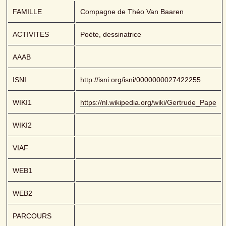
FAMILLE
Compagne de Théo Van Baaren
ACTIVITES
Poète, dessinatrice
AAAB
ISNI
http://isni.org/isni/0000000027422255
WIKI1
https://nl.wikipedia.org/wiki/Gertrude_Pape
WIKI2
VIAF
WEB1
WEB2
PARCOURS