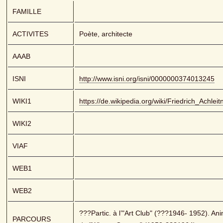
FAMILLE
ACTIVITES
Poète, architecte
AAAB
ISNI
http://www.isni.org/isni/0000000374013245
WIKI1
https://de.wikipedia.org/wiki/Friedrich_Achleit
WIKI2
VIAF
WEB1
WEB2
???Partic. à l’"Art Club" (???1946- 1952). Ani
PARCOURS